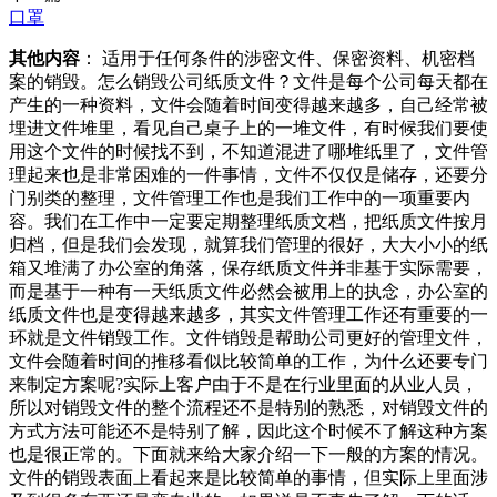
口罩
其他内容
： 适用于任何条件的涉密文件、保密资料、机密档
案的销毁。怎么销毁公司纸质文件？文件是每个公司每天都在
产生的一种资料，文件会随着时间变得越来越多，自己经常被
埋进文件堆里，看见自己桌子上的一堆文件，有时候我们要使
用这个文件的时候找不到，不知道混进了哪堆纸里了，文件管
理起来也是非常困难的一件事情，文件不仅仅是储存，还要分
门别类的整理，文件管理工作也是我们工作中的一项重要内
容。我们在工作中一定要定期整理纸质文档，把纸质文件按月
归档，但是我们会发现，就算我们管理的很好，大大小小的纸
箱又堆满了办公室的角落，保存纸质文件并非基于实际需要，
而是基于一种有一天纸质文件必然会被用上的执念，办公室的
纸质文件也是变得越来越多，其实文件管理工作还有重要的一
环就是文件销毁工作。文件销毁是帮助公司更好的管理文件，
文件会随着时间的推移看似比较简单的工作，为什么还要专门
来制定方案呢?实际上客户由于不是在行业里面的从业人员，
所以对销毁文件的整个流程还不是特别的熟悉，对销毁文件的
方式方法可能还不是特别了解，因此这个时候不了解这种方案
也是很正常的。下面就来给大家介绍一下一般的方案的情况。
文件的销毁表面上看起来是比较简单的事情，但实际上里面涉