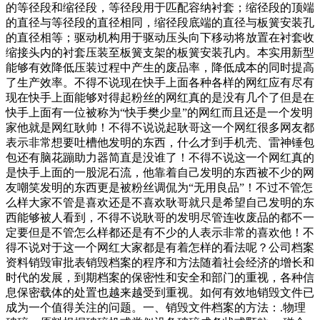
的等径段和缩径段，等径段用于匹配容纳衬套；缩径段的顶端
的直径与等径段的直径相同，缩径段底端的直径与板簧安装孔
的直径相等；驱动机构用于驱动压头向下移动将放置在衬套收
缩接头内的衬套压装至板簧支架的板簧安装孔内。本实用新型
能够有效降低压装过程中产生的废品率，降低成本的同时提高
了生产效率。不得不说现在快手上面各种各样的网红应有尽有
现在快手上面能够对得起粉丝的网红真的是没有几个了但是在
快手上面有一位被称为“快手樊少皇”的网红而且还是一个发明
家他就是网红耿帅！不得不说说起耿哥这一个网红很多网友都
表示非常想要吐槽他发明的东西，什么才到手机壳、雷神锤包
包还有脑花蹦助力器简直是没谁了！不得不说这一个网红真的
是快手上面的一股泥石流，他靠着自己发明的东西被不少的网
友嘲笑发明的东西更是被粉丝调侃为“无用良品”！不过不管怎
么样大家不管是喜欢还是不喜欢耿哥就只是希望自己发明的东
西能够被人看到，不得不说耿哥的发明尽管连收废品的都不一
定要但是不管怎么样都还是有不少的人表示非常的喜欢他！不
得不说对于这一个网红大家都是有着怎样的看法呢？公司档案
资料销毁审批表销毁档案的程序和方法随着社会经济的增长和
时代的发展，到期档案的保密性和安全和部门的重视，各种信
息保密载体的处置也越来越受到重视。如何有效地销毁文件已
成为一个值得关注的问题。一、销毁文件档案的方法：.物理