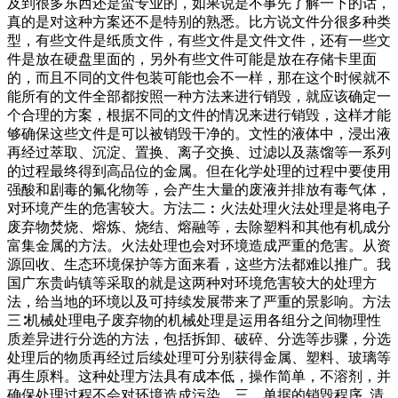
及到很多东西还是蛮专业的，如果说是不事先了解一下的话，
真的是对这种方案还不是特别的熟悉。比方说文件分很多种类
型，有些文件是纸质文件，有些文件是文件文件，还有一些文
件是放在硬盘里面的，另外有些文件可能是放在存储卡里面
的，而且不同的文件包装可能也会不一样，那在这个时候就不
能所有的文件全部都按照一种方法来进行销毁，就应该确定一
个合理的方案，根据不同的文件的情况来进行销毁，这样才能
够确保这些文件是可以被销毁干净的。文性的液体中，浸出液
再经过萃取、沉淀、置换、离子交换、过滤以及蒸馏等一系列
的过程最终得到高品位的金属。但在化学处理的过程中要使用
强酸和剧毒的氟化物等，会产生大量的废液并排放有毒气体，
对环境产生的危害较大。方法二︰火法处理火法处理是将电子
废弃物焚烧、熔炼、烧结、熔融等，去除塑料和其他有机成分
富集金属的方法。火法处理也会对环境造成严重的危害。从资
源回收、生态环境保护等方面来看，这些方法都难以推广。我
国广东贵屿镇等采取的就是这两种对环境危害较大的处理方
法，给当地的环境以及可持续发展带来了严重的景影响。方法
三∶机械处理电子废弃物的机械处理是运用各组分之间物理性
质差异进行分选的方法，包括拆卸、破碎、分选等步骤，分选
处理后的物质再经过后续处理可分别获得金属、塑料、玻璃等
再生原料。这种处理方法具有成本低，操作简单，不溶剂，并
确保处理过程不会对环境造成污染。三、单据的销毁程序. 清