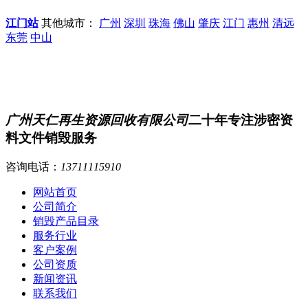
江门站
其他城市：
广州
深圳
珠海
佛山
肇庆
江门
惠州
清远
东莞
中山
广州天仁再生资源回收有限公司
二十年专注涉密资
料文件销毁服务
咨询电话：
13711115910
网站首页
公司简介
销毁产品目录
服务行业
客户案例
公司资质
新闻资讯
联系我们