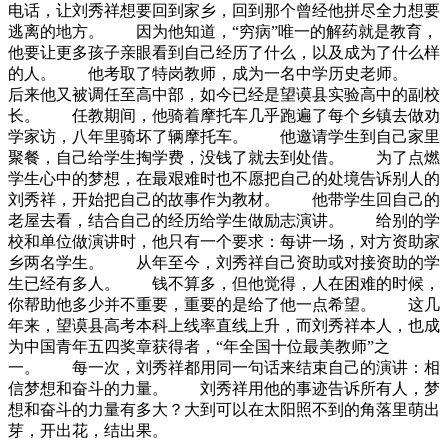
电话，让刘秀祥想要回到家乡，回到那个曾经他拼尽全力想要
逃离的地方。 因为他知道，“穷病”唯一的解药就是教育，
他要让更多孩子亲眼看到自己经历了什么，以及成为了什么样
的人。 他考取了特岗教师，成为一名中学历史老师。
后来他又被调任至高中部，如今已经是望谟县实验高中的副校
长。 任教期间，他骑着摩托车几乎跑遍了每个乡镇去做劝
学家访，八年里骑坏了辆摩托车。 他邀请学生到自己家里
聚餐，自己给学生掏学费，没钱了就去到处借。 为了点燃
学生心中的梦想，在最艰难时也不愿把自己的处境告诉别人的
刘秀祥，开始把自己的故事作为教材。 他带学生回自己的
老屋去看，结合自己的经历给学生做励志演讲。 给别的学
校和单位做演讲时，他只有一个要求：每讲一场，对方资助家
乡两名学生。 从年至今，刘秀祥自己资助或对接资助的学
生已经有多人。 钱不算多，但他觉得，人在困难的时候，
你帮助他多少并不重要，重要的是给了他一点希望。 这几
年来，望谟县高考本科上线率直线上升，而刘秀祥本人，也成
为中国青年五四奖章获得者，“年全国十位最美教师”之
一。 每一次，刘秀祥都用同一句话来结束自己的演讲：相
信梦想和奋斗的力量。 刘秀祥用他的事迹告诉所有人，梦
想和奋斗的力量有多大？大到可以在太阳照不到的角落里萌出
芽，开出花，结出果。