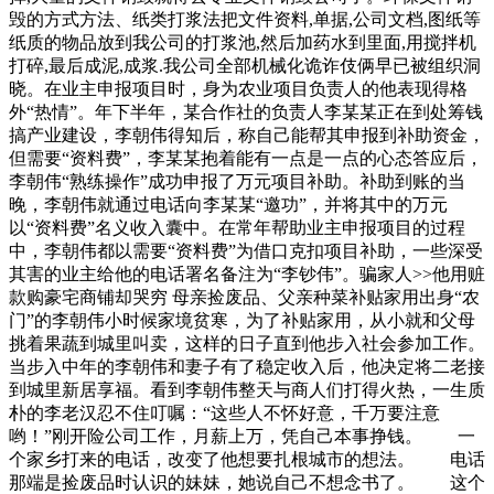
毁的方式方法、纸类打浆法把文件资料,单据,公司文档,图纸等
纸质的物品放到我公司的打浆池,然后加药水到里面,用搅拌机
打碎,最后成泥,成浆.我公司全部机械化诡诈伎俩早已被组织洞
晓。在业主申报项目时，身为农业项目负责人的他表现得格
外“热情”。年下半年，某合作社的负责人李某某正在到处筹钱
搞产业建设，李朝伟得知后，称自己能帮其申报到补助资金，
但需要“资料费”，李某某抱着能有一点是一点的心态答应后，
李朝伟“熟练操作”成功申报了万元项目补助。补助到账的当
晚，李朝伟就通过电话向李某某“邀功”，并将其中的万元
以“资料费”名义收入囊中。在常年帮助业主申报项目的过程
中，李朝伟都以需要“资料费”为借口克扣项目补助，一些深受
其害的业主给他的电话署名备注为“李钞伟”。骗家人>>他用赃
款购豪宅商铺却哭穷 母亲捡废品、父亲种菜补贴家用出身“农
门”的李朝伟小时候家境贫寒，为了补贴家用，从小就和父母
挑着果蔬到城里叫卖，这样的日子直到他步入社会参加工作。
当步入中年的李朝伟和妻子有了稳定收入后，他决定将二老接
到城里新居享福。看到李朝伟整天与商人们打得火热，一生质
朴的李老汉忍不住叮嘱：“这些人不怀好意，千万要注意
哟！”刚开险公司工作，月薪上万，凭自己本事挣钱。 一
个家乡打来的电话，改变了他想要扎根城市的想法。 电话
那端是捡废品时认识的妹妹，她说自己不想念书了。 这个