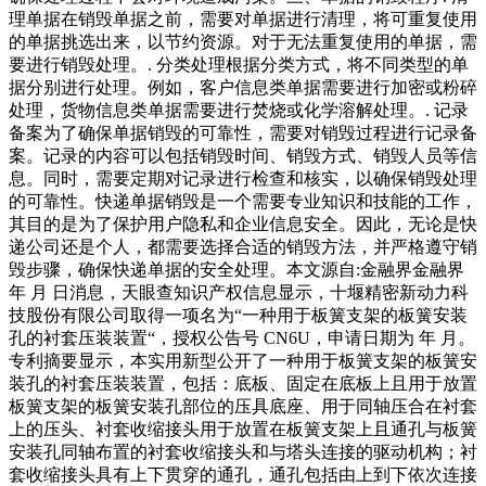
理单据在销毁单据之前，需要对单据进行清理，将可重复使用
的单据挑选出来，以节约资源。对于无法重复使用的单据，需
要进行销毁处理。. 分类处理根据分类方式，将不同类型的单
据分别进行处理。例如，客户信息类单据需要进行加密或粉碎
处理，货物信息类单据需要进行焚烧或化学溶解处理。. 记录
备案为了确保单据销毁的可靠性，需要对销毁过程进行记录备
案。记录的内容可以包括销毁时间、销毁方式、销毁人员等信
息。同时，需要定期对记录进行检查和核实，以确保销毁处理
的可靠性。快递单据销毁是一个需要专业知识和技能的工作，
其目的是为了保护用户隐私和企业信息安全。因此，无论是快
递公司还是个人，都需要选择合适的销毁方法，并严格遵守销
毁步骤，确保快递单据的安全处理。本文源自:金融界金融界
年 月 日消息，天眼查知识产权信息显示，十堰精密新动力科
技股份有限公司取得一项名为“一种用于板簧支架的板簧安装
孔的衬套压装装置“，授权公告号 CN6U，申请日期为 年 月。
专利摘要显示，本实用新型公开了一种用于板簧支架的板簧安
装孔的衬套压装装置，包括：底板、固定在底板上且用于放置
板簧支架的板簧安装孔部位的压具底座、用于同轴压合在衬套
上的压头、衬套收缩接头用于放置在板簧支架上且通孔与板簧
安装孔同轴布置的衬套收缩接头和与塔头连接的驱动机构；衬
套收缩接头具有上下贯穿的通孔，通孔包括由上到下依次连接