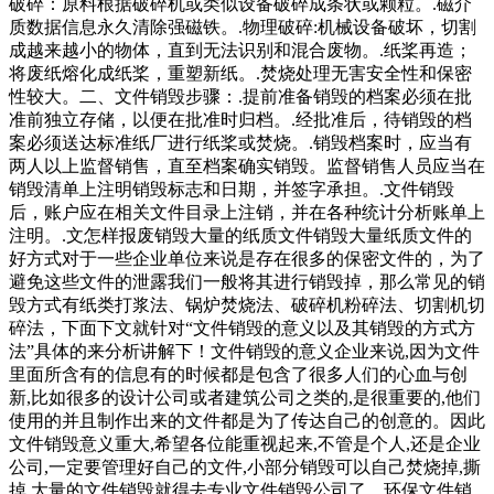
破碎：原料根据破碎机或类似设备破碎成条状或颗粒。.磁介
质数据信息永久清除强磁铁。.物理破碎:机械设备破坏，切割
成越来越小的物体，直到无法识别和混合废物。.纸桨再造；
将废纸熔化成纸桨，重塑新纸。.焚烧处理无害安全性和保密
性较大。二、文件销毁步骤：.提前准备销毁的档案必须在批
准前独立存储，以便在批准时归档。.经批准后，待销毁的档
案必须送达标准纸厂进行纸桨或焚烧。.销毁档案时，应当有
两人以上监督销售，直至档案确实销毁。监督销售人员应当在
销毁清单上注明销毁标志和日期，并签字承担。.文件销毁
后，账户应在相关文件目录上注销，并在各种统计分析账单上
注明。.文怎样报废销毁大量的纸质文件销毁大量纸质文件的
好方式对于一些企业单位来说是存在很多的保密文件的，为了
避免这些文件的泄露我们一般将其进行销毁掉，那么常见的销
毁方式有纸类打浆法、锅炉焚烧法、破碎机粉碎法、切割机切
碎法，下面下文就针对“文件销毁的意义以及其销毁的方式方
法”具体的来分析讲解下！文件销毁的意义企业来说,因为文件
里面所含有的信息有的时候都是包含了很多人们的心血与创
新,比如很多的设计公司或者建筑公司之类的,是很重要的,他们
使用的并且制作出来的文件都是为了传达自己的创意的。因此
文件销毁意义重大,希望各位能重视起来,不管是个人,还是企业
公司,一定要管理好自己的文件,小部分销毁可以自己焚烧掉,撕
掉,大量的文件销毁就得去专业文件销毁公司了。环保文件销