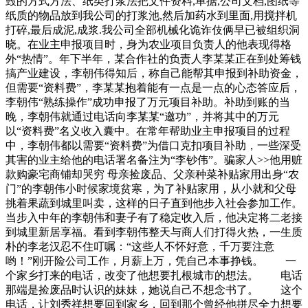
毁的方式方法、纸类打浆法把文件资料,单据,公司文档,图纸等
纸质的物品放到我公司的打浆池,然后加药水到里面,用搅拌机
打碎,最后成泥,成浆.我公司全部机械化诡诈伎俩早已被组织洞
晓。在业主申报项目时，身为农业项目负责人的他表现得格
外“热情”。年下半年，某合作社的负责人李某某正在到处筹钱
搞产业建设，李朝伟得知后，称自己能帮其申报到补助资金，
但需要“资料费”，李某某抱着能有一点是一点的心态答应后，
李朝伟“熟练操作”成功申报了万元项目补助。补助到账的当
晚，李朝伟就通过电话向李某某“邀功”，并将其中的万元
以“资料费”名义收入囊中。在常年帮助业主申报项目的过程
中，李朝伟都以需要“资料费”为借口克扣项目补助，一些深受
其害的业主给他的电话署名备注为“李钞伟”。骗家人>>他用赃
款购豪宅商铺却哭穷 母亲捡废品、父亲种菜补贴家用出身“农
门”的李朝伟小时候家境贫寒，为了补贴家用，从小就和父母
挑着果蔬到城里叫卖，这样的日子直到他步入社会参加工作。
当步入中年的李朝伟和妻子有了稳定收入后，他决定将二老接
到城里新居享福。看到李朝伟整天与商人们打得火热，一生质
朴的李老汉忍不住叮嘱：“这些人不怀好意，千万要注意
哟！”刚开险公司工作，月薪上万，凭自己本事挣钱。 一
个家乡打来的电话，改变了他想要扎根城市的想法。 电话
那端是捡废品时认识的妹妹，她说自己不想念书了。 这个
电话，让刘秀祥想要回到家乡，回到那个曾经他拼尽全力想要