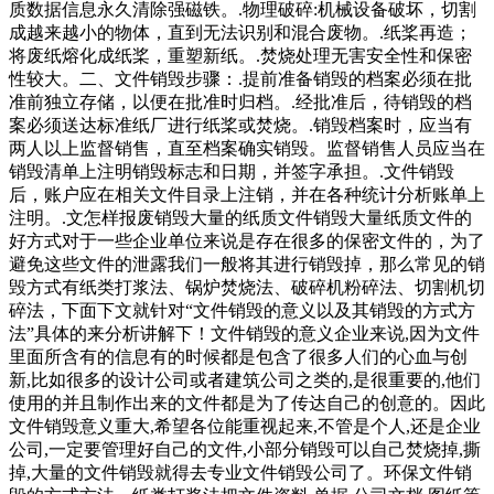
质数据信息永久清除强磁铁。.物理破碎:机械设备破坏，切割
成越来越小的物体，直到无法识别和混合废物。.纸桨再造；
将废纸熔化成纸桨，重塑新纸。.焚烧处理无害安全性和保密
性较大。二、文件销毁步骤：.提前准备销毁的档案必须在批
准前独立存储，以便在批准时归档。.经批准后，待销毁的档
案必须送达标准纸厂进行纸桨或焚烧。.销毁档案时，应当有
两人以上监督销售，直至档案确实销毁。监督销售人员应当在
销毁清单上注明销毁标志和日期，并签字承担。.文件销毁
后，账户应在相关文件目录上注销，并在各种统计分析账单上
注明。.文怎样报废销毁大量的纸质文件销毁大量纸质文件的
好方式对于一些企业单位来说是存在很多的保密文件的，为了
避免这些文件的泄露我们一般将其进行销毁掉，那么常见的销
毁方式有纸类打浆法、锅炉焚烧法、破碎机粉碎法、切割机切
碎法，下面下文就针对“文件销毁的意义以及其销毁的方式方
法”具体的来分析讲解下！文件销毁的意义企业来说,因为文件
里面所含有的信息有的时候都是包含了很多人们的心血与创
新,比如很多的设计公司或者建筑公司之类的,是很重要的,他们
使用的并且制作出来的文件都是为了传达自己的创意的。因此
文件销毁意义重大,希望各位能重视起来,不管是个人,还是企业
公司,一定要管理好自己的文件,小部分销毁可以自己焚烧掉,撕
掉,大量的文件销毁就得去专业文件销毁公司了。环保文件销