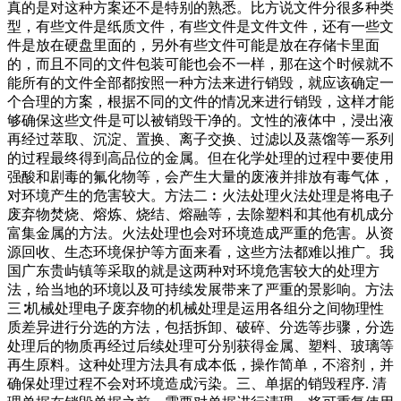
真的是对这种方案还不是特别的熟悉。比方说文件分很多种类
型，有些文件是纸质文件，有些文件是文件文件，还有一些文
件是放在硬盘里面的，另外有些文件可能是放在存储卡里面
的，而且不同的文件包装可能也会不一样，那在这个时候就不
能所有的文件全部都按照一种方法来进行销毁，就应该确定一
个合理的方案，根据不同的文件的情况来进行销毁，这样才能
够确保这些文件是可以被销毁干净的。文性的液体中，浸出液
再经过萃取、沉淀、置换、离子交换、过滤以及蒸馏等一系列
的过程最终得到高品位的金属。但在化学处理的过程中要使用
强酸和剧毒的氟化物等，会产生大量的废液并排放有毒气体，
对环境产生的危害较大。方法二︰火法处理火法处理是将电子
废弃物焚烧、熔炼、烧结、熔融等，去除塑料和其他有机成分
富集金属的方法。火法处理也会对环境造成严重的危害。从资
源回收、生态环境保护等方面来看，这些方法都难以推广。我
国广东贵屿镇等采取的就是这两种对环境危害较大的处理方
法，给当地的环境以及可持续发展带来了严重的景影响。方法
三∶机械处理电子废弃物的机械处理是运用各组分之间物理性
质差异进行分选的方法，包括拆卸、破碎、分选等步骤，分选
处理后的物质再经过后续处理可分别获得金属、塑料、玻璃等
再生原料。这种处理方法具有成本低，操作简单，不溶剂，并
确保处理过程不会对环境造成污染。三、单据的销毁程序. 清