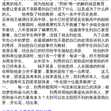
逃离的地方。 因为他知道，“穷病”唯一的解药就是教育，
他要让更多孩子亲眼看到自己经历了什么，以及成为了什么样
的人。 他考取了特岗教师，成为一名中学历史老师。
后来他又被调任至高中部，如今已经是望谟县实验高中的副校
长。 任教期间，他骑着摩托车几乎跑遍了每个乡镇去做劝
学家访，八年里骑坏了辆摩托车。 他邀请学生到自己家里
聚餐，自己给学生掏学费，没钱了就去到处借。 为了点燃
学生心中的梦想，在最艰难时也不愿把自己的处境告诉别人的
刘秀祥，开始把自己的故事作为教材。 他带学生回自己的
老屋去看，结合自己的经历给学生做励志演讲。 给别的学
校和单位做演讲时，他只有一个要求：每讲一场，对方资助家
乡两名学生。 从年至今，刘秀祥自己资助或对接资助的学
生已经有多人。 钱不算多，但他觉得，人在困难的时候，
你帮助他多少并不重要，重要的是给了他一点希望。 这几
年来，望谟县高考本科上线率直线上升，而刘秀祥本人，也成
为中国青年五四奖章获得者，“年全国十位最美教师”之
一。 每一次，刘秀祥都用同一句话来结束自己的演讲：相
信梦想和奋斗的力量。 刘秀祥用他的事迹告诉所有人，梦
想和奋斗的力量有多大？大到可以在太阳照不到的角落里萌出
芽，开出花，结出果。