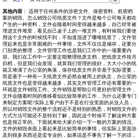
其他内容
： 适用于任何条件的涉密文件、保密资料、机密档
案的销毁。怎么销毁公司纸质文件？文件是每个公司每天都在
产生的一种资料，文件会随着时间变得越来越多，自己经常被
埋进文件堆里，看见自己桌子上的一堆文件，有时候我们要使
用这个文件的时候找不到，不知道混进了哪堆纸里了，文件管
理起来也是非常困难的一件事情，文件不仅仅是储存，还要分
门别类的整理，文件管理工作也是我们工作中的一项重要内
容。我们在工作中一定要定期整理纸质文档，把纸质文件按月
归档，但是我们会发现，就算我们管理的很好，大大小小的纸
箱又堆满了办公室的角落，保存纸质文件并非基于实际需要，
而是基于一种有一天纸质文件必然会被用上的执念，办公室的
纸质文件也是变得越来越多，其实文件管理工作还有重要的一
环就是文件销毁工作。文件销毁是帮助公司更好的管理文件，
文件会随着时间的推移看似比较简单的工作，为什么还要专门
来制定方案呢?实际上客户由于不是在行业里面的从业人员，
所以对销毁文件的整个流程还不是特别的熟悉，对销毁文件的
方式方法可能还不是特别了解，因此这个时候不了解这种方案
也是很正常的。下面就来给大家介绍一下一般的方案的情况。
文件的销毁表面上看起来是比较简单的事情，但实际上里面涉
及到很多东西还是蛮专业的，如果说是不事先了解一下的话，