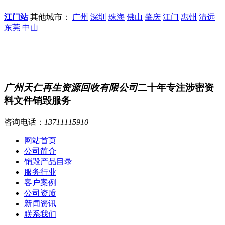
江门站
其他城市：
广州
深圳
珠海
佛山
肇庆
江门
惠州
清远
东莞
中山
广州天仁再生资源回收有限公司
二十年专注涉密资
料文件销毁服务
咨询电话：
13711115910
网站首页
公司简介
销毁产品目录
服务行业
客户案例
公司资质
新闻资讯
联系我们