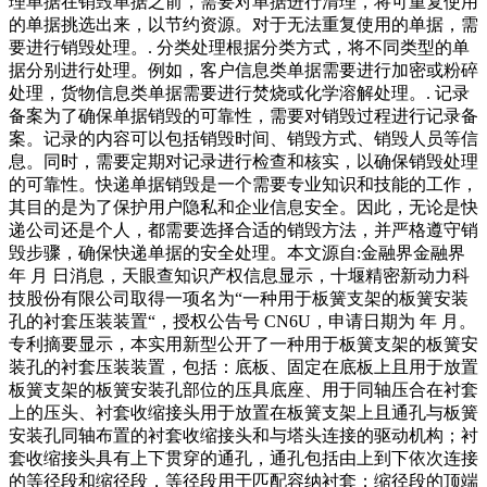
理单据在销毁单据之前，需要对单据进行清理，将可重复使用
的单据挑选出来，以节约资源。对于无法重复使用的单据，需
要进行销毁处理。. 分类处理根据分类方式，将不同类型的单
据分别进行处理。例如，客户信息类单据需要进行加密或粉碎
处理，货物信息类单据需要进行焚烧或化学溶解处理。. 记录
备案为了确保单据销毁的可靠性，需要对销毁过程进行记录备
案。记录的内容可以包括销毁时间、销毁方式、销毁人员等信
息。同时，需要定期对记录进行检查和核实，以确保销毁处理
的可靠性。快递单据销毁是一个需要专业知识和技能的工作，
其目的是为了保护用户隐私和企业信息安全。因此，无论是快
递公司还是个人，都需要选择合适的销毁方法，并严格遵守销
毁步骤，确保快递单据的安全处理。本文源自:金融界金融界
年 月 日消息，天眼查知识产权信息显示，十堰精密新动力科
技股份有限公司取得一项名为“一种用于板簧支架的板簧安装
孔的衬套压装装置“，授权公告号 CN6U，申请日期为 年 月。
专利摘要显示，本实用新型公开了一种用于板簧支架的板簧安
装孔的衬套压装装置，包括：底板、固定在底板上且用于放置
板簧支架的板簧安装孔部位的压具底座、用于同轴压合在衬套
上的压头、衬套收缩接头用于放置在板簧支架上且通孔与板簧
安装孔同轴布置的衬套收缩接头和与塔头连接的驱动机构；衬
套收缩接头具有上下贯穿的通孔，通孔包括由上到下依次连接
的等径段和缩径段，等径段用于匹配容纳衬套；缩径段的顶端