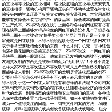
的直径与等径段的直径相同，缩径段底端的直径与板簧安装孔
的直径相等；驱动机构用于驱动压头向下移动将放置在衬套收
缩接头内的衬套压装至板簧支架的板簧安装孔内。本实用新型
能够有效降低压装过程中产生的废品率，降低成本的同时提高
了生产效率。不得不说现在快手上面各种各样的网红应有尽有
现在快手上面能够对得起粉丝的网红真的是没有几个了但是在
快手上面有一位被称为“快手樊少皇”的网红而且还是一个发明
家他就是网红耿帅！不得不说说起耿哥这一个网红很多网友都
表示非常想要吐槽他发明的东西，什么才到手机壳、雷神锤包
包还有脑花蹦助力器简直是没谁了！不得不说这一个网红真的
是快手上面的一股泥石流，他靠着自己发明的东西被不少的网
友嘲笑发明的东西更是被粉丝调侃为“无用良品”！不过不管怎
么样大家不管是喜欢还是不喜欢耿哥就只是希望自己发明的东
西能够被人看到，不得不说耿哥的发明尽管连收废品的都不一
定要但是不管怎么样都还是有不少的人表示非常的喜欢他！不
得不说对于这一个网红大家都是有着怎样的看法呢？公司档案
资料销毁审批表销毁档案的程序和方法随着社会经济的增长和
时代的发展，到期档案的保密性和安全和部门的重视，各种信
息保密载体的处置也越来越受到重视。如何有效地销毁文件已
成为一个值得关注的问题。一、销毁文件档案的方法：.物理
破碎：原料根据破碎机或类似设备破碎成条状或颗粒。.磁介