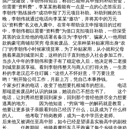
搞产业建设，李朝伟得知后，称自己能帮其申报到补助资金，
但需要“资料费”，李某某抱着能有一点是一点的心态答应后，
李朝伟“熟练操作”成功申报了万元项目补助。补助到账的当
晚，李朝伟就通过电话向李某某“邀功”，并将其中的万元
以“资料费”名义收入囊中。在常年帮助业主申报项目的过程
中，李朝伟都以需要“资料费”为借口克扣项目补助，一些深受
其害的业主给他的电话署名备注为“李钞伟”。骗家人>>他用赃
款购豪宅商铺却哭穷 母亲捡废品、父亲种菜补贴家用出身“农
门”的李朝伟小时候家境贫寒，为了补贴家用，从小就和父母
挑着果蔬到城里叫卖，这样的日子直到他步入社会参加工作。
当步入中年的李朝伟和妻子有了稳定收入后，他决定将二老接
到城里新居享福。看到李朝伟整天与商人们打得火热，一生质
朴的李老汉忍不住叮嘱：“这些人不怀好意，千万要注意
哟！”刚开险公司工作，月薪上万，凭自己本事挣钱。 一
个家乡打来的电话，改变了他想要扎根城市的想法。 电话
那端是捡废品时认识的妹妹，她说自己不想念书了。 这个
电话，让刘秀祥想要回到家乡，回到那个曾经他拼尽全力想要
逃离的地方。 因为他知道，“穷病”唯一的解药就是教育，
他要让更多孩子亲眼看到自己经历了什么，以及成为了什么样
的人。 他考取了特岗教师，成为一名中学历史老师。
后来他又被调任至高中部，如今已经是望谟县实验高中的副校
长。 任教期间，他骑着摩托车几乎跑遍了每个乡镇去做劝