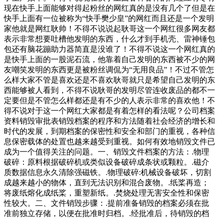
现在快手上面能够对得起粉丝的网红真的是没有几个了但是在
快手上面有一位被称为“快手樊少皇”的网红而且还是一个发明
家他就是网红耿帅！不得不说说起耿哥这一个网红很多网友都
表示非常想要吐槽他发明的东西，什么才到手机壳、雷神锤包
包还有脑花蹦助力器简直是没谁了！不得不说这一个网红真的
是快手上面的一股泥石流，他靠着自己发明的东西被不少的网
友嘲笑发明的东西更是被粉丝调侃为“无用良品”！不过不管怎
么样大家不管是喜欢还是不喜欢耿哥就只是希望自己发明的东
西能够被人看到，不得不说耿哥的发明尽管连收废品的都不一
定要但是不管怎么样都还是有不少的人表示非常的喜欢他！不
得不说对于这一个网红大家都是有着怎样的看法呢？公司档案
资料销毁审批表销毁档案的程序和方法随着社会经济的增长和
时代的发展，到期档案的保密性和安全和部门的重视，各种信
息保密载体的处置也越来越受到重视。如何有效地销毁文件已
成为一个值得关注的问题。一、销毁文件档案的方法：.物理
破碎：原料根据破碎机或类似设备破碎成条状或颗粒。.磁介
质数据信息永久清除强磁铁。.物理破碎:机械设备破坏，切割
成越来越小的物体，直到无法识别和混合废物。.纸桨再造；
将废纸熔化成纸桨，重塑新纸。.焚烧处理无害安全性和保密
性较大。二、文件销毁步骤：.提前准备销毁的档案必须在批
准前独立存储，以便在批准时归档。.经批准后，待销毁的档