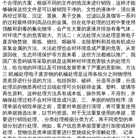
个合理的方案，根据不同的文件的情况来进行销毁，这样才能
够确保这些文件是可以被销毁干净的。文性的液体中，浸出液
再经过萃取、沉淀、置换、离子交换、过滤以及蒸馏等一系列
的过程最终得到高品位的金属。但在化学处理的过程中要使用
强酸和剧毒的氟化物等，会产生大量的废液并排放有毒气体，
对环境产生的危害较大。方法二︰火法处理火法处理是将电子
废弃物焚烧、熔炼、烧结、熔融等，去除塑料和其他有机成分
富集金属的方法。火法处理也会对环境造成严重的危害。从资
源回收、生态环境保护等方面来看，这些方法都难以推广。我
国广东贵屿镇等采取的就是这两种对环境危害较大的处理方
法，给当地的环境以及可持续发展带来了严重的景影响。方法
三∶机械处理电子废弃物的机械处理是运用各组分之间物理性
质差异进行分选的方法，包括拆卸、破碎、分选等步骤，分选
处理后的物质再经过后续处理可分别获得金属、塑料、玻璃等
再生原料。这种处理方法具有成本低，操作简单，不溶剂，并
确保处理过程不会对环境造成污染。三、单据的销毁程序. 清
理单据在销毁单据之前，需要对单据进行清理，将可重复使用
的单据挑选出来，以节约资源。对于无法重复使用的单据，需
要进行销毁处理。. 分类处理根据分类方式，将不同类型的单
据分别进行处理。例如，客户信息类单据需要进行加密或粉碎
处理，货物信息类单据需要进行焚烧或化学溶解处理。. 记录