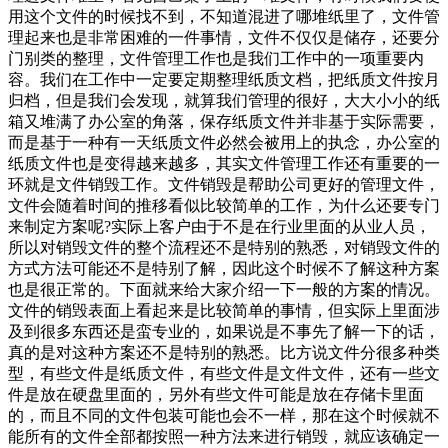
用这个文件的时候找不到，不知道混进了哪堆纸里了，文件管
理起来也是非常困难的一件事情，文件不仅仅是储存，还要分
门别类的整理，文件管理工作也是我们工作中的一项重要内
容。我们在工作中一定要定期整理纸质文档，把纸质文件按月
归档，但是我们会发现，就算我们管理的很好，大大小小的纸
箱又堆满了办公室的角落，保存纸质文件并非基于实际需要，
而是基于一种有一天纸质文件必然会被用上的执念，办公室的
纸质文件也是变得越来越多，其实文件管理工作还有重要的一
环就是文件销毁工作。文件销毁是帮助公司更好的管理文件，
文件会随着时间的推移看似比较简单的工作，为什么还要专门
来制定方案呢?实际上客户由于不是在行业里面的从业人员，
所以对销毁文件的整个流程还不是特别的熟悉，对销毁文件的
方式方法可能还不是特别了解，因此这个时候不了解这种方案
也是很正常的。下面就来给大家介绍一下一般的方案的情况。
文件的销毁表面上看起来是比较简单的事情，但实际上里面涉
及到很多东西还是蛮专业的，如果说是不事先了解一下的话，
真的是对这种方案还不是特别的熟悉。比方说文件分很多种类
型，有些文件是纸质文件，有些文件是文件文件，还有一些文
件是放在硬盘里面的，另外有些文件可能是放在存储卡里面
的，而且不同的文件包装可能也会不一样，那在这个时候就不
能所有的文件全部都按照一种方法来进行销毁，就应该确定一