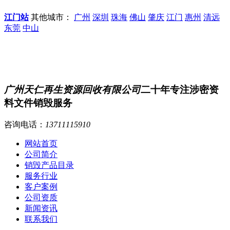
江门站
其他城市：
广州
深圳
珠海
佛山
肇庆
江门
惠州
清远
东莞
中山
广州天仁再生资源回收有限公司
二十年专注涉密资
料文件销毁服务
咨询电话：
13711115910
网站首页
公司简介
销毁产品目录
服务行业
客户案例
公司资质
新闻资讯
联系我们