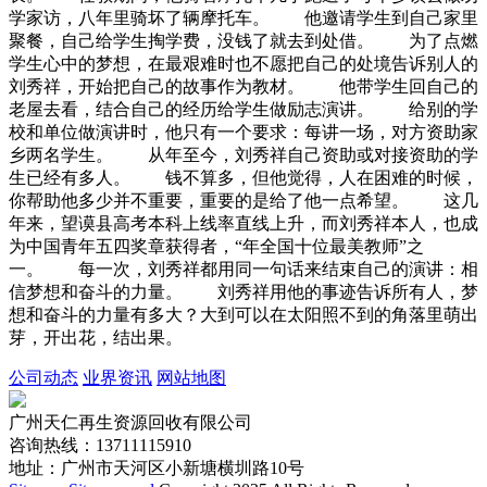
学家访，八年里骑坏了辆摩托车。 他邀请学生到自己家里
聚餐，自己给学生掏学费，没钱了就去到处借。 为了点燃
学生心中的梦想，在最艰难时也不愿把自己的处境告诉别人的
刘秀祥，开始把自己的故事作为教材。 他带学生回自己的
老屋去看，结合自己的经历给学生做励志演讲。 给别的学
校和单位做演讲时，他只有一个要求：每讲一场，对方资助家
乡两名学生。 从年至今，刘秀祥自己资助或对接资助的学
生已经有多人。 钱不算多，但他觉得，人在困难的时候，
你帮助他多少并不重要，重要的是给了他一点希望。 这几
年来，望谟县高考本科上线率直线上升，而刘秀祥本人，也成
为中国青年五四奖章获得者，“年全国十位最美教师”之
一。 每一次，刘秀祥都用同一句话来结束自己的演讲：相
信梦想和奋斗的力量。 刘秀祥用他的事迹告诉所有人，梦
想和奋斗的力量有多大？大到可以在太阳照不到的角落里萌出
芽，开出花，结出果。
公司动态
业界资讯
网站地图
广州天仁再生资源回收有限公司
咨询热线：13711115910
地址：广州市天河区小新塘横圳路10号