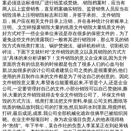
案必须送达标准纸厂进行纸桨或焚烧。.销毁档案时，应当有
两人以上监督销售，直至档案确实销毁。监督销售人员应当在
销毁清单上注明销毁标志和日期，并签字承担。.文件销毁
后，账户应在相关文件目录上注销，并在各种统计分析账单上
注明。.文怎样报废销毁大量的纸质文件销毁大量纸质文件的
好方式对于一些企业单位来说是存在很多的保密文件的，为了
避免这些文件的泄露我们一般将其进行销毁掉，那么常见的销
毁方式有纸类打浆法、锅炉焚烧法、破碎机粉碎法、切割机切
碎法，下面下文就针对“文件销毁的意义以及其销毁的方式方
法”具体的来分析讲解下！文件销毁的意义企业来说,因为文件
里面所含有的信息有的时候都是包含了很多人们的心血与创
新,比如很多的设计公司或者建筑公司之类的,是很重要的,他们
使用的并且制作出来的文件都是为了传达自己的创意的。因此
文件销毁意义重大,希望各位能重视起来,不管是个人,还是企业
公司,一定要管理好自己的文件,小部分销毁可以自己焚烧掉,撕
掉,大量的文件销毁就得去专业文件销毁公司了。环保文件销
毁的方式方法、纸类打浆法把文件资料,单据,公司文档,图纸等
纸质的物品放到我公司的打浆池,然后加药水到里面,用搅拌机
打碎,最后成泥,成浆.我公司全部机械化诡诈伎俩早已被组织洞
晓。在业主申报项目时，身为农业项目负责人的他表现得格
外“热情”。年下半年，某合作社的负责人李某某正在到处筹钱