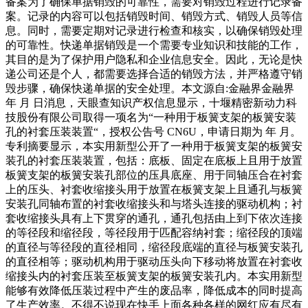
备案为了确保单据销毁的可靠性，需要对销毁过程进行记录备
案。记录的内容可以包括销毁时间、销毁方式、销毁人员等信
息。同时，需要定期对记录进行检查和核实，以确保销毁处理
的可靠性。快递单据销毁是一个需要专业知识和技能的工作，
其目的是为了保护用户隐私和企业信息安全。因此，无论是快
递公司还是个人，都需要选择合适的销毁方法，并严格遵守销
毁步骤，确保快递单据的安全处理。本文源自:金融界金融界
年 月 日消息，天眼查知识产权信息显示，十堰精密新动力科
技股份有限公司取得一项名为“一种用于板簧支架的板簧安装
孔的衬套压装装置“，授权公告号 CN6U，申请日期为 年 月。
专利摘要显示，本实用新型公开了一种用于板簧支架的板簧安
装孔的衬套压装装置，包括：底板、固定在底板上且用于放置
板簧支架的板簧安装孔部位的压具底座、用于同轴压合在衬套
上的压头、衬套收缩接头用于放置在板簧支架上且通孔与板簧
安装孔同轴布置的衬套收缩接头和与塔头连接的驱动机构；衬
套收缩接头具有上下贯穿的通孔，通孔包括由上到下依次连接
的等径段和缩径段，等径段用于匹配容纳衬套；缩径段的顶端
的直径与等径段的直径相同，缩径段底端的直径与板簧安装孔
的直径相等；驱动机构用于驱动压头向下移动将放置在衬套收
缩接头内的衬套压装至板簧支架的板簧安装孔内。本实用新型
能够有效降低压装过程中产生的废品率，降低成本的同时提高
了生产效率。不得不说现在快手上面各种各样的网红应有尽有