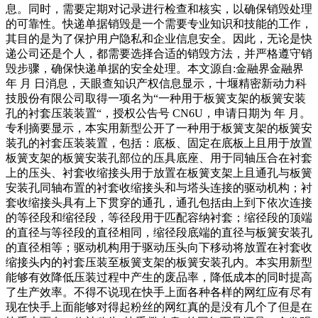
息。同时，需要定期对记录进行检查和核实，以确保销毁处理
的可靠性。快递单据销毁是一个需要专业知识和技能的工作，
其目的是为了保护用户隐私和企业信息安全。因此，无论是快
递公司还是个人，都需要选择合适的销毁方法，并严格遵守销
毁步骤，确保快递单据的安全处理。本文源自:金融界金融界
年 月 日消息，天眼查知识产权信息显示，十堰精密新动力科
技股份有限公司取得一项名为“一种用于板簧支架的板簧安装
孔的衬套压装装置“，授权公告号 CN6U，申请日期为 年 月。
专利摘要显示，本实用新型公开了一种用于板簧支架的板簧安
装孔的衬套压装装置，包括：底板、固定在底板上且用于放置
板簧支架的板簧安装孔部位的压具底座、用于同轴压合在衬套
上的压头、衬套收缩接头用于放置在板簧支架上且通孔与板簧
安装孔同轴布置的衬套收缩接头和与塔头连接的驱动机构；衬
套收缩接头具有上下贯穿的通孔，通孔包括由上到下依次连接
的等径段和缩径段，等径段用于匹配容纳衬套；缩径段的顶端
的直径与等径段的直径相同，缩径段底端的直径与板簧安装孔
的直径相等；驱动机构用于驱动压头向下移动将放置在衬套收
缩接头内的衬套压装至板簧支架的板簧安装孔内。本实用新型
能够有效降低压装过程中产生的废品率，降低成本的同时提高
了生产效率。不得不说现在快手上面各种各样的网红应有尽有
现在快手上面能够对得起粉丝的网红真的是没有几个了但是在