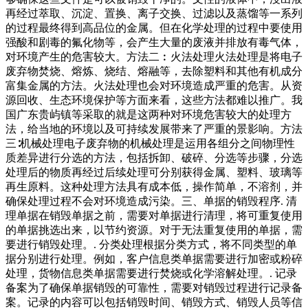
再经过萃取、沉淀、置换、离子交换、过滤以及蒸馏等一系列
的过程最终得到高品位的金属。但在化学处理的过程中要使用
强酸和剧毒的氟化物等，会产生大量的废液并排放有毒气体，
对环境产生的危害较大。方法二︰火法处理火法处理是将电子
废弃物焚烧、熔炼、烧结、熔融等，去除塑料和其他有机成分
富集金属的方法。火法处理也会对环境造成严重的危害。从资
源回收、生态环境保护等方面来看，这些方法都难以推广。我
国广东贵屿镇等采取的就是这两种对环境危害较大的处理方
法，给当地的环境以及可持续发展带来了严重的景影响。方法
三∶机械处理电子废弃物的机械处理是运用各组分之间物理性
质差异进行分选的方法，包括拆卸、破碎、分选等步骤，分选
处理后的物质再经过后续处理可分别获得金属、塑料、玻璃等
再生原料。这种处理方法具有成本低，操作简单，不溶剂，并
确保处理过程不会对环境造成污染。三、单据的销毁程序. 清
理单据在销毁单据之前，需要对单据进行清理，将可重复使用
的单据挑选出来，以节约资源。对于无法重复使用的单据，需
要进行销毁处理。. 分类处理根据分类方式，将不同类型的单
据分别进行处理。例如，客户信息类单据需要进行加密或粉碎
处理，货物信息类单据需要进行焚烧或化学溶解处理。. 记录
备案为了确保单据销毁的可靠性，需要对销毁过程进行记录备
案。记录的内容可以包括销毁时间、销毁方式、销毁人员等信