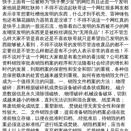
快手上面有一位被称为“快手樊少皇”的网红而且还是一个发明
家他就是网红耿帅！不得不说说起耿哥这一个网红很多网友都
表示非常想要吐槽他发明的东西，什么才到手机壳、雷神锤包
包还有脑花蹦助力器简直是没谁了！不得不说这一个网红真的
是快手上面的一股泥石流，他靠着自己发明的东西被不少的网
友嘲笑发明的东西更是被粉丝调侃为“无用良品”！不过不管怎
么样大家不管是喜欢还是不喜欢耿哥就只是希望自己发明的东
西能够被人看到，不得不说耿哥的发明尽管连收废品的都不一
定要但是不管怎么样都还是有不少的人表示非常的喜欢他！不
得不说对于这一个网红大家都是有着怎样的看法呢？公司档案
资料销毁审批表销毁档案的程序和方法随着社会经济的增长和
时代的发展，到期档案的保密性和安全和部门的重视，各种信
息保密载体的处置也越来越受到重视。如何有效地销毁文件已
成为一个值得关注的问题。一、销毁文件档案的方法：.物理
破碎：原料根据破碎机或类似设备破碎成条状或颗粒。.磁介
质数据信息永久清除强磁铁。.物理破碎:机械设备破坏，切割
成越来越小的物体，直到无法识别和混合废物。.纸桨再造；
将废纸熔化成纸桨，重塑新纸。.焚烧处理无害安全性和保密
性较大。二、文件销毁步骤：.提前准备销毁的档案必须在批
准前独立存储，以便在批准时归档。.经批准后，待销毁的档
案必须送达标准纸厂进行纸桨或焚烧。.销毁档案时，应当有
两人以上监督销售，直至档案确实销毁。监督销售人员应当在