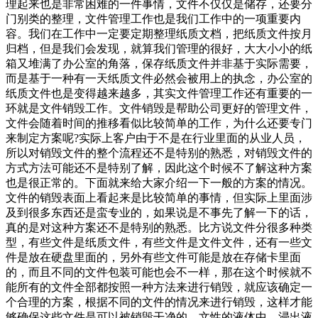
理起来也是非常困难的一件事情，文件不仅仅是储存，还要分
门别类的整理，文件管理工作也是我们工作中的一项重要内
容。我们在工作中一定要定期整理纸质文档，把纸质文件按月
归档，但是我们会发现，就算我们管理的很好，大大小小的纸
箱又堆满了办公室的角落，保存纸质文件并非基于实际需要，
而是基于一种有一天纸质文件必然会被用上的执念，办公室的
纸质文件也是变得越来越多，其实文件管理工作还有重要的一
环就是文件销毁工作。文件销毁是帮助公司更好的管理文件，
文件会随着时间的推移看似比较简单的工作，为什么还要专门
来制定方案呢?实际上客户由于不是在行业里面的从业人员，
所以对销毁文件的整个流程还不是特别的熟悉，对销毁文件的
方式方法可能还不是特别了解，因此这个时候不了解这种方案
也是很正常的。下面就来给大家介绍一下一般的方案的情况。
文件的销毁表面上看起来是比较简单的事情，但实际上里面涉
及到很多东西还是蛮专业的，如果说是不事先了解一下的话，
真的是对这种方案还不是特别的熟悉。比方说文件分很多种类
型，有些文件是纸质文件，有些文件是文件文件，还有一些文
件是放在硬盘里面的，另外有些文件可能是放在存储卡里面
的，而且不同的文件包装可能也会不一样，那在这个时候就不
能所有的文件全部都按照一种方法来进行销毁，就应该确定一
个合理的方案，根据不同的文件的情况来进行销毁，这样才能
够确保这些文件是可以被销毁干净的。文性的液体中，浸出液