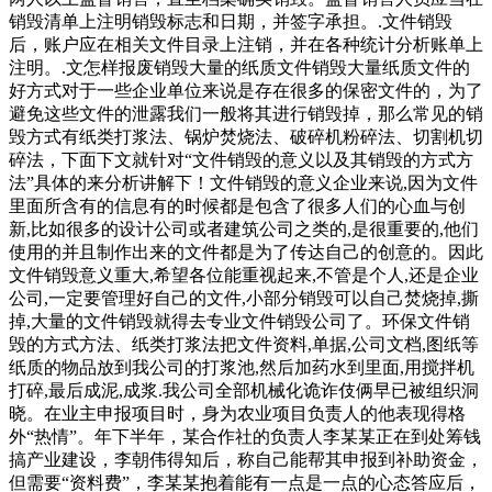
销毁清单上注明销毁标志和日期，并签字承担。.文件销毁
后，账户应在相关文件目录上注销，并在各种统计分析账单上
注明。.文怎样报废销毁大量的纸质文件销毁大量纸质文件的
好方式对于一些企业单位来说是存在很多的保密文件的，为了
避免这些文件的泄露我们一般将其进行销毁掉，那么常见的销
毁方式有纸类打浆法、锅炉焚烧法、破碎机粉碎法、切割机切
碎法，下面下文就针对“文件销毁的意义以及其销毁的方式方
法”具体的来分析讲解下！文件销毁的意义企业来说,因为文件
里面所含有的信息有的时候都是包含了很多人们的心血与创
新,比如很多的设计公司或者建筑公司之类的,是很重要的,他们
使用的并且制作出来的文件都是为了传达自己的创意的。因此
文件销毁意义重大,希望各位能重视起来,不管是个人,还是企业
公司,一定要管理好自己的文件,小部分销毁可以自己焚烧掉,撕
掉,大量的文件销毁就得去专业文件销毁公司了。环保文件销
毁的方式方法、纸类打浆法把文件资料,单据,公司文档,图纸等
纸质的物品放到我公司的打浆池,然后加药水到里面,用搅拌机
打碎,最后成泥,成浆.我公司全部机械化诡诈伎俩早已被组织洞
晓。在业主申报项目时，身为农业项目负责人的他表现得格
外“热情”。年下半年，某合作社的负责人李某某正在到处筹钱
搞产业建设，李朝伟得知后，称自己能帮其申报到补助资金，
但需要“资料费”，李某某抱着能有一点是一点的心态答应后，