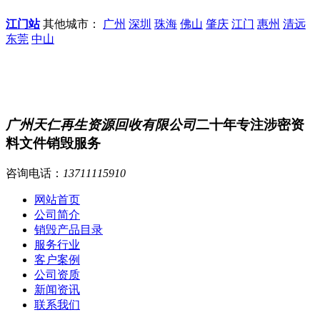
江门站
其他城市：
广州
深圳
珠海
佛山
肇庆
江门
惠州
清远
东莞
中山
广州天仁再生资源回收有限公司
二十年专注涉密资
料文件销毁服务
咨询电话：
13711115910
网站首页
公司简介
销毁产品目录
服务行业
客户案例
公司资质
新闻资讯
联系我们