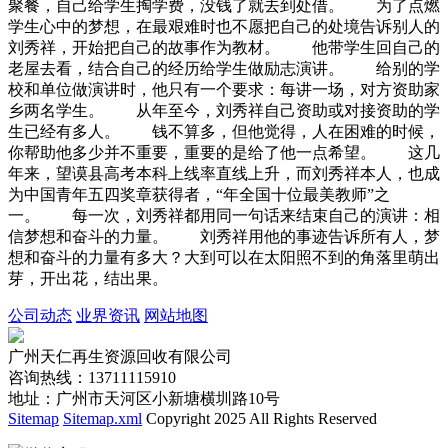
聚餐，自己给学生掏学费，没钱了就去到处借。 为了点燃
学生心中的梦想，在最艰难时也不愿把自己的处境告诉别人的
刘秀祥，开始把自己的故事作为教材。 他带学生回自己的
老屋去看，结合自己的经历给学生做励志演讲。 给别的学
校和单位做演讲时，他只有一个要求：每讲一场，对方资助家
乡两名学生。 从年至今，刘秀祥自己资助或对接资助的学
生已经有多人。 钱不算多，但他觉得，人在困难的时候，
你帮助他多少并不重要，重要的是给了他一点希望。 这几
年来，望谟县高考本科上线率直线上升，而刘秀祥本人，也成
为中国青年五四奖章获得者，“年全国十位最美教师”之
一。 每一次，刘秀祥都用同一句话来结束自己的演讲：相
信梦想和奋斗的力量。 刘秀祥用他的事迹告诉所有人，梦
想和奋斗的力量有多大？大到可以在太阳照不到的角落里萌出
芽，开出花，结出果。
公司动态
业界资讯
网站地图
广州天仁再生资源回收有限公司
咨询热线：13711115910
地址：广州市天河区小新塘横圳路10号
Sitemap
Sitemap.xml
Copyright 2025 All Rights Reserved