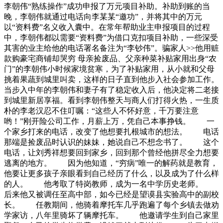
李朝伟“熟练操作”成功申报了万元项目补助。补助到账的当
晚，李朝伟就通过电话向李某某“邀功”，并将其中的万元
以“资料费”名义收入囊中。在常年帮助业主申报项目的过程
中，李朝伟都以需要“资料费”为借口克扣项目补助，一些深受
其害的业主给他的电话署名备注为“李钞伟”。骗家人>>他用赃
款购豪宅商铺却哭穷 母亲捡废品、父亲种菜补贴家用出身“农
门”的李朝伟小时候家境贫寒，为了补贴家用，从小就和父母
挑着果蔬到城里叫卖，这样的日子直到他步入社会参加工作。
当步入中年的李朝伟和妻子有了稳定收入后，他决定将二老接
到城里新居享福。看到李朝伟整天与商人们打得火热，一生质
朴的李老汉忍不住叮嘱：“这些人不怀好意，千万要注意
哟！”刚开险公司工作，月薪上万，凭自己本事挣钱。 一
个家乡打来的电话，改变了他想要扎根城市的想法。 电话
那端是捡废品时认识的妹妹，她说自己不想念书了。 这个
电话，让刘秀祥想要回到家乡，回到那个曾经他拼尽全力想要
逃离的地方。 因为他知道，“穷病”唯一的解药就是教育，
他要让更多孩子亲眼看到自己经历了什么，以及成为了什么样
的人。 他考取了特岗教师，成为一名中学历史老师。
后来他又被调任至高中部，如今已经是望谟县实验高中的副校
长。 任教期间，他骑着摩托车几乎跑遍了每个乡镇去做劝
学家访，八年里骑坏了辆摩托车。 他邀请学生到自己家里