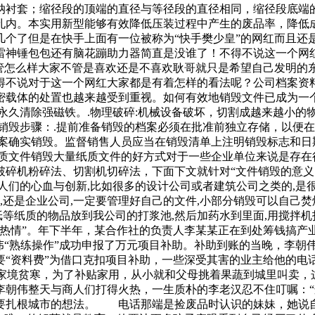
纳衬套；缩径段的顶端的直径与等径段的直径相同，缩径段底端
孔内。本实用新型能够有效降低压装过程中产生的废品率，降低
几个了但是在快手上面有一位被称为“快手樊少皇”的网红而且还
雷神锤包包还有脑花蹦助力器简直是没谁了！不得不说这一个网
不管怎么样大家不管是喜欢还是不喜欢耿哥就只是希望自己发明的
得不说对于这一个网红大家都是有着怎样的看法呢？公司档案资
密载体的处置也越来越受到重视。如何有效地销毁文件已成为一个
永久清除强磁铁。.物理破碎:机械设备破坏，切割成越来越小的
销毁步骤：.提前准备销毁的档案必须在批准前独立存储，以便在
案确实销毁。监督销售人员应当在销毁清单上注明销毁标志和日
纸质文件销毁大量纸质文件的好方式对于一些企业单位来说是存在
破碎机粉碎法、切割机切碎法，下面下文就针对“文件销毁的意义
人们的心血与创新,比如很多的设计公司或者建筑公司之类的,是
,还是企业公司,一定要管理好自己的文件,小部分销毁可以自己焚
纸等纸质的物品放到我公司的打浆池,然后加药水到里面,用搅拌机
“热情”。年下半年，某合作社的负责人李某某正在到处筹钱搞产
“熟练操作”成功申报了万元项目补助。补助到账的当晚，李朝伟
“资料费”为借口克扣项目补助，一些深受其害的业主给他的电话
候家境贫寒，为了补贴家用，从小就和父母挑着果蔬到城里叫卖
李朝伟整天与商人们打得火热，一生质朴的李老汉忍不住叮嘱：“
要扎根城市的想法。 电话那端是捡废品时认识的妹妹，她说