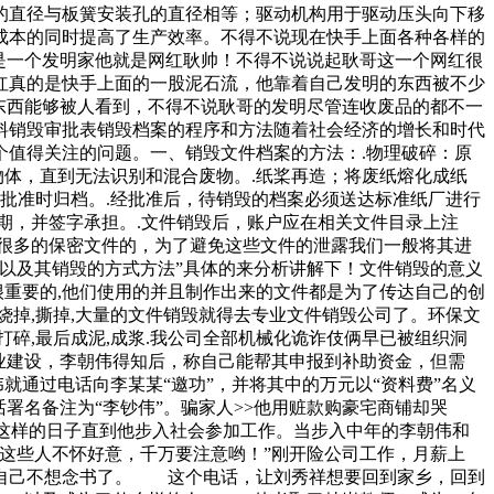
的直径与板簧安装孔的直径相等；驱动机构用于驱动压头向下移
成本的同时提高了生产效率。不得不说现在快手上面各种各样的
是一个发明家他就是网红耿帅！不得不说说起耿哥这一个网红很
红真的是快手上面的一股泥石流，他靠着自己发明的东西被不少
东西能够被人看到，不得不说耿哥的发明尽管连收废品的都不一
料销毁审批表销毁档案的程序和方法随着社会经济的增长和时代
值得关注的问题。一、销毁文件档案的方法：.物理破碎：原
物体，直到无法识别和混合废物。.纸桨再造；将废纸熔化成纸
批准时归档。.经批准后，待销毁的档案必须送达标准纸厂进行
期，并签字承担。.文件销毁后，账户应在相关文件目录上注
很多的保密文件的，为了避免这些文件的泄露我们一般将其进
以及其销毁的方式方法”具体的来分析讲解下！文件销毁的意义
很重要的,他们使用的并且制作出来的文件都是为了传达自己的创
烧掉,撕掉,大量的文件销毁就得去专业文件销毁公司了。环保文
打碎,最后成泥,成浆.我公司全部机械化诡诈伎俩早已被组织洞
业建设，李朝伟得知后，称自己能帮其申报到补助资金，但需
就通过电话向李某某“邀功”，并将其中的万元以“资料费”名义
署名备注为“李钞伟”。骗家人>>他用赃款购豪宅商铺却哭
，这样的日子直到他步入社会参加工作。当步入中年的李朝伟和
这些人不怀好意，千万要注意哟！”刚开险公司工作，月薪上
自己不想念书了。 这个电话，让刘秀祥想要回到家乡，回到