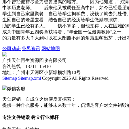
那个曾经他拼尽全力想要逃离的地方。 因为他知道，“穷病
中学历史老师。 后来他又被调任至高中部，如今已经是望
学生到自己家里聚餐，自己给学生掏学费，没钱了就去到处
生回自己的老屋去看，结合自己的经历给学生做励志演讲。
助的学生已经有多人。 钱不算多，但他觉得，人在困难的
成为中国青年五四奖章获得者，“年全国十位最美教师”之一
的力量有多大？大到可以在太阳照不到的角落里萌出芽，开出
公司动态
业界资讯
网站地图
广州天仁再生资源回收有限公司
咨询热线：13711115910
地址：广州市天河区小新塘横圳路10号
Sitemap
Sitemap.xml
Copyright 2025 All Rights Reserved
微信客服
天仁密销，自成立之始便反复探索：
提供一种什么服务，能够未来数十年，仍满足客户对文件销毁
专注文件销毁 树立行业标杆