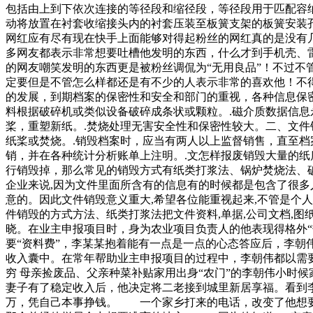
包括由上到下依次连接的等径段和缩径段，等径段用于匹配容
动将放置在衬套收缩接头内的衬套压装至板簧支架的板簧安装
网红应有尽有现在快手上面能够对得起粉丝的网红真的是没有
多网友都表示非常想要吐槽他发明的东西，什么才到手机壳、
的网友嘲笑发明的东西更是被粉丝调侃为“无用良品”！不过
定要但是不管怎么样都还是有不少的人表示非常的喜欢他！不
的发展，到期档案的保密性和安全和部门的重视，各种信息保
料根据破碎机或类似设备破碎成条状或颗粒。.磁介质数据信息
桨，重塑新纸。.焚烧处理无害安全性和保密性较大。二、文件
纸桨或焚烧。.销毁档案时，应当有两人以上监督销售，直至档
销，并在各种统计分析账单上注明。.文怎样报废销毁大量的
行销毁掉，那么常见的销毁方式有纸类打浆法、锅炉焚烧法、
企业来说,因为文件里面所含有的信息有的时候都是包含了很多
意的。因此文件销毁意义重大,希望各位能重视起来,不管是个人
件销毁的方式方法、纸类打浆法把文件资料,单据,公司文档,图
晓。在业主申报项目时，身为农业项目负责人的他表现得格外
要“资料费”，李某某抱着能有一点是一点的心态答应后，李朝伟
收入囊中。在常年帮助业主申报项目的过程中，李朝伟都以需要
穷 母亲捡废品、父亲种菜补贴家用出身“农门”的李朝伟小时
妻子有了稳定收入后，他决定将二老接到城里新居享福。看到
万，凭自己本事挣钱。 一个家乡打来的电话，改变了他想