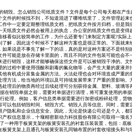
案的销毁。怎么销毁公司纸质文件？文件是每个公司每天都在产
个文件的时候找不到，不知道混进了哪堆纸里了，文件管理起来
工作中一定要定期整理纸质文档，把纸质文件按月归档，但是我
一天纸质文件必然会被用上的执念，办公室的纸质文件也是变得
推移看似比较简单的工作，为什么还要专门来制定方案呢?实际
别了解，因此这个时候不了解这种方案也是很正常的。下面就来
，如果说是不事先了解一下的话，真的是对这种方案还不是特别
文件可能是放在存储卡里面的，而且不同的文件包装可能也会不
来进行销毁，这样才能够确保这些文件是可以被销毁干净的。文
理的过程中要使用强酸和剧毒的氟化物等，会产生大量的废液并
其他有机成分富集金属的方法。火法处理也会对环境造成严重的
处理方法，给当地的环境以及可持续发展带来了严重的景影响。
选处理后的物质再经过后续处理可分别获得金属、塑料、玻璃等
单据在销毁单据之前，需要对单据进行清理，将可重复使用的单
进行处理。例如，客户信息类单据需要进行加密或粉碎处理，货物
容可以包括销毁时间、销毁方式、销毁人员等信息。同时，需要
用户隐私和企业信息安全。因此，无论是快递公司还是个人，都
查知识产权信息显示，十堰精密新动力科技股份有限公司取得一项名
型公开了一种用于板簧支架的板簧安装孔的衬套压装装置，包括：
在板簧支架上且通孔与板簧安装孔同轴布置的衬套收缩接头和与