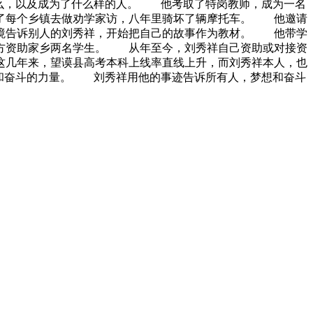
什么，以及成为了什么样的人。 他考取了特岗教师，成为一名
了每个乡镇去做劝学家访，八年里骑坏了辆摩托车。 他邀请
境告诉别人的刘秀祥，开始把自己的故事作为教材。 他带学
方资助家乡两名学生。 从年至今，刘秀祥自己资助或对接资
几年来，望谟县高考本科上线率直线上升，而刘秀祥本人，也
想和奋斗的力量。 刘秀祥用他的事迹告诉所有人，梦想和奋斗