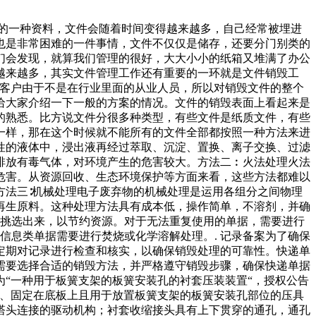
生的一种资料，文件会随着时间变得越来越多，自己经常被埋进
也是非常困难的一件事情，文件不仅仅是储存，还要分门别类的
们会发现，就算我们管理的很好，大大小小的纸箱又堆满了办公
越来越多，其实文件管理工作还有重要的一环就是文件销毁工
上客户由于不是在行业里面的从业人员，所以对销毁文件的整个
给大家介绍一下一般的方案的情况。文件的销毁表面上看起来是
的熟悉。比方说文件分很多种类型，有些文件是纸质文件，有些
一样，那在这个时候就不能所有的文件全部都按照一种方法来进
性的液体中，浸出液再经过萃取、沉淀、置换、离子交换、过滤
排放有毒气体，对环境产生的危害较大。方法二︰火法处理火法
危害。从资源回收、生态环境保护等方面来看，这些方法都难以
方法三∶机械处理电子废弃物的机械处理是运用各组分之间物理
再生原料。这种处理方法具有成本低，操作简单，不溶剂，并确
据挑选出来，以节约资源。对于无法重复使用的单据，需要进行
信息类单据需要进行焚烧或化学溶解处理。. 记录备案为了确保
定期对记录进行检查和核实，以确保销毁处理的可靠性。快递单
需要选择合适的销毁方法，并严格遵守销毁步骤，确保快递单据
为“一种用于板簧支架的板簧安装孔的衬套压装装置“，授权公告
底板、固定在底板上且用于放置板簧支架的板簧安装孔部位的压具
塔头连接的驱动机构；衬套收缩接头具有上下贯穿的通孔，通孔