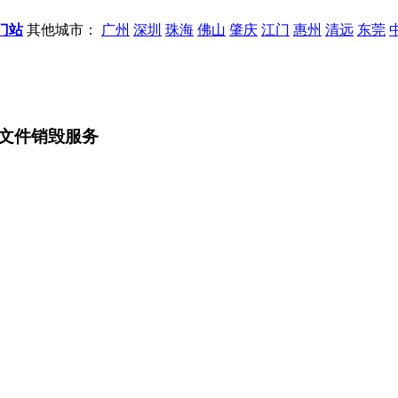
门站
其他城市：
广州
深圳
珠海
佛山
肇庆
江门
惠州
清远
东莞
文件销毁服务