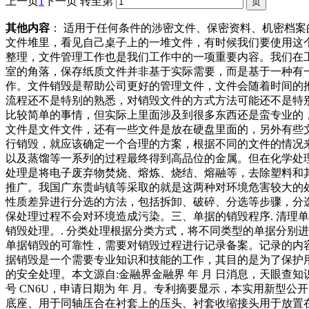
上一页
1
下一页
转至第
其他内容
： 适用于任何条件的涉密文件、保密资料、机密档
文件堆里，看见自己桌子上的一堆文件，有时候我们要使用这
整理，文件管理工作也是我们工作中的一项重要内容。我们在
室的角落，保存纸质文件并非基于实际需要，而是基于一种有
作。文件销毁是帮助公司更好的管理文件，文件会随着时间的
流程还不是特别的熟悉，对销毁文件的方式方法可能还不是特
比较简单的事情，但实际上里面涉及到很多东西还是蛮专业的
文件是文件文件，还有一些文件是放在硬盘里面的，另外有些
行销毁，就应该确定一个合理的方案，根据不同的文件的情况
以及蒸馏等一系列的过程最终得到高品位的金属。但在化学处
处理是将电子废弃物焚烧、熔炼、烧结、熔融等，去除塑料和
推广。我国广东贵屿镇等采取的就是这两种对环境危害较大的
性质差异进行分选的方法，包括拆卸、破碎、分选等步骤，分
保处理过程不会对环境造成污染。三、单据的销毁程序. 清理
销毁处理。. 分类处理根据分类方式，将不同类型的单据分别
单据销毁的可靠性，需要对销毁过程进行记录备案。记录的内
据销毁是一个需要专业知识和技能的工作，其目的是为了保护
的安全处理。本文源自:金融界金融界 年 月 日消息，天眼
号 CN6U，申请日期为 年 月。专利摘要显示，本实用新
底座、用于同轴压合在衬套上的压头、衬套收缩接头用于放置