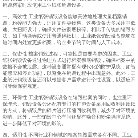
销毁档案时应使用工业纸张销毁设备。
一、高效性 工业纸张销毁设备能够高效地处理大量档案销
毁，粉碎能力强大，适用文件类物料。这类设备大多采用中低
速、大扭距设计，确保文件被彻底粉碎。相比于传统的销毁方
法，如手动撕碎或使用普通碎纸机，工业纸张销毁设备能够在
短时间内处置更多档案，给企业节约了时间与人工成本。
二、保密性 档案销毁过程，可靠性是首要考虑的因素。工业
纸张销毁设备通过物理方式进行档案彻底销毁，确保档案中的
数据不会被泄露。这种设备通常配有现代化的防护系统，如智
能感应和停止功能，以避免在销毁过程中出现意外。此外，工
业纸张销毁设备还可以根据客户需求进行个性设置，以适应不
同等级保密规定。
三、环保性 工业纸张销毁设备在销毁档案的同时，也注重环
保理念。销毁设备旁还配有专门的打包设备采用回收利用废纸
的方式，将销毁后的碎片进行压缩回收利用，减少了对环境的
影响。此外，一些销毁中心车间还配有噪音和粉尘操控系统，
进一步降低了对环境的影响。
四、适用性 不同行业和领域的档案销毁需求各有不同。工业