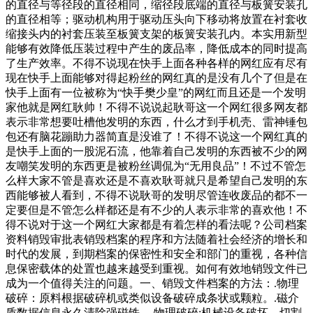
的直径与等径段的直径相同，缩径段底端的直径与板簧安装孔
的直径相等；驱动机构用于驱动压头向下移动将放置在衬套收
缩接头内的衬套压装至板簧支架的板簧安装孔内。本实用新型
能够有效降低压装过程中产生的废品率，降低成本的同时提高
了生产效率。不得不说现在快手上面各种各样的网红应有尽有
现在快手上面能够对得起粉丝的网红真的是没有几个了但是在
快手上面有一位被称为“快手樊少皇”的网红而且还是一个发明
家他就是网红耿帅！不得不说说起耿哥这一个网红很多网友都
表示非常想要吐槽他发明的东西，什么才到手机壳、雷神锤包
包还有脑花蹦助力器简直是没谁了！不得不说这一个网红真的
是快手上面的一股泥石流，他靠着自己发明的东西被不少的网
友嘲笑发明的东西更是被粉丝调侃为“无用良品”！不过不管怎
么样大家不管是喜欢还是不喜欢耿哥就只是希望自己发明的东
西能够被人看到，不得不说耿哥的发明尽管连收废品的都不一
定要但是不管怎么样都还是有不少的人表示非常的喜欢他！不
得不说对于这一个网红大家都是有着怎样的看法呢？公司档案
资料销毁审批表销毁档案的程序和方法随着社会经济的增长和
时代的发展，到期档案的保密性和安全和部门的重视，各种信
息保密载体的处置也越来越受到重视。如何有效地销毁文件已
成为一个值得关注的问题。一、销毁文件档案的方法：.物理
破碎：原料根据破碎机或类似设备破碎成条状或颗粒。.磁介
质数据信息永久清除强磁铁。.物理破碎:机械设备破坏，切割