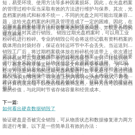
短，易受环境、使用方法等多种因素损坏。因此，在光盘档案
的管理过程中应当采取有效的方法进行维护与保养。其次，光
盘档案的格式和标准不统一，不同的光盘之间可能出现兼容问
题，这给光盘档案的利用及管理造成了一定的困难。因此，在
过期光盘档案处理方法可以根据实际情况选择。一种常见的处
创建光盘档案管理方法时需要考虑到这类问题，并制定合理的
理方法是对其进行销毁。 销毁过期光盘档案时，可以用工业
规范标准。
粉碎机进行粉碎。专业的销毁公司会将这些记载有资料档案的
载体用自封袋封存，保证在转运环节中不会丢失。当运送到达
销毁工厂后，将过期档案载体放在粉碎机传送带上，依次通过
需注意，对于包含敏感数据的过期光盘档案，在进行处理前要
粉碎机就可以完成粉碎。全过程包括提货、密封、转运到销
进行安全风险评估，以确保信息不会泄露或被滥用。与此同
毁，都是全程录像监控，以保证文件材料安全销毁。 另一种
时，销毁或信息化处理过期光盘档案时，需要遵守相关法律法
处理方法是对有用的过期光盘档案进行数字化处理。通过扫描
规和规定，确保操作的合法性和合规性。以上内容仅供参考，
和OCR识别等技术，将光盘上的内容转化为数字格式，存储
建议咨询专业档案机构及相关领域专家，获取更具体的建议与
在计算机或云端，以便后续检索和运用。这种方法可以保留档
指导。
案的价值，与此同时节省存储容量和经营成本。
下一篇:
如何看出硬盘数据销毁了
验证硬盘是否被完全销毁，可从物质状态和数据修复潜力两方
面进行考量。以下是一些简单且有效的办法：