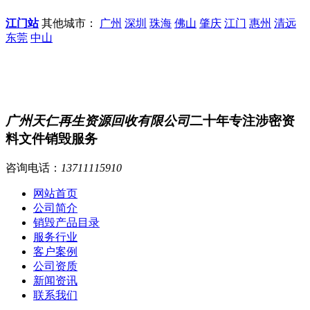
江门站
其他城市：
广州
深圳
珠海
佛山
肇庆
江门
惠州
清远
东莞
中山
广州天仁再生资源回收有限公司
二十年专注涉密资
料文件销毁服务
咨询电话：
13711115910
网站首页
公司简介
销毁产品目录
服务行业
客户案例
公司资质
新闻资讯
联系我们