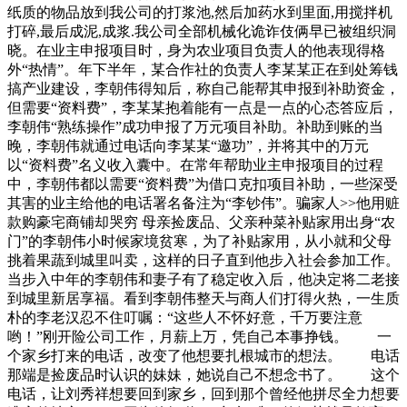
纸质的物品放到我公司的打浆池,然后加药水到里面,用搅拌机
打碎,最后成泥,成浆.我公司全部机械化诡诈伎俩早已被组织洞
晓。在业主申报项目时，身为农业项目负责人的他表现得格
外“热情”。年下半年，某合作社的负责人李某某正在到处筹钱
搞产业建设，李朝伟得知后，称自己能帮其申报到补助资金，
但需要“资料费”，李某某抱着能有一点是一点的心态答应后，
李朝伟“熟练操作”成功申报了万元项目补助。补助到账的当
晚，李朝伟就通过电话向李某某“邀功”，并将其中的万元
以“资料费”名义收入囊中。在常年帮助业主申报项目的过程
中，李朝伟都以需要“资料费”为借口克扣项目补助，一些深受
其害的业主给他的电话署名备注为“李钞伟”。骗家人>>他用赃
款购豪宅商铺却哭穷 母亲捡废品、父亲种菜补贴家用出身“农
门”的李朝伟小时候家境贫寒，为了补贴家用，从小就和父母
挑着果蔬到城里叫卖，这样的日子直到他步入社会参加工作。
当步入中年的李朝伟和妻子有了稳定收入后，他决定将二老接
到城里新居享福。看到李朝伟整天与商人们打得火热，一生质
朴的李老汉忍不住叮嘱：“这些人不怀好意，千万要注意
哟！”刚开险公司工作，月薪上万，凭自己本事挣钱。 一
个家乡打来的电话，改变了他想要扎根城市的想法。 电话
那端是捡废品时认识的妹妹，她说自己不想念书了。 这个
电话，让刘秀祥想要回到家乡，回到那个曾经他拼尽全力想要