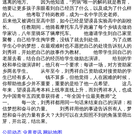
逃离的地方。 因为他知道，“穷病”唯一的解药就是教育，
他要让更多孩子亲眼看到自己经历了什么，以及成为了什么样
的人。 他考取了特岗教师，成为一名中学历史老师。
后来他又被调任至高中部，如今已经是望谟县实验高中的副校
长。 任教期间，他骑着摩托车几乎跑遍了每个乡镇去做劝
学家访，八年里骑坏了辆摩托车。 他邀请学生到自己家里
聚餐，自己给学生掏学费，没钱了就去到处借。 为了点燃
学生心中的梦想，在最艰难时也不愿把自己的处境告诉别人的
刘秀祥，开始把自己的故事作为教材。 他带学生回自己的
老屋去看，结合自己的经历给学生做励志演讲。 给别的学
校和单位做演讲时，他只有一个要求：每讲一场，对方资助家
乡两名学生。 从年至今，刘秀祥自己资助或对接资助的学
生已经有多人。 钱不算多，但他觉得，人在困难的时候，
你帮助他多少并不重要，重要的是给了他一点希望。 这几
年来，望谟县高考本科上线率直线上升，而刘秀祥本人，也成
为中国青年五四奖章获得者，“年全国十位最美教师”之
一。 每一次，刘秀祥都用同一句话来结束自己的演讲：相
信梦想和奋斗的力量。 刘秀祥用他的事迹告诉所有人，梦
想和奋斗的力量有多大？大到可以在太阳照不到的角落里萌出
芽，开出花，结出果。
公司动态
业界资讯
网站地图