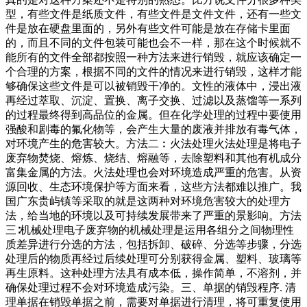
型，有些文件是纸质文件，有些文件是文件文件，还有一些文
件是放在硬盘里面的，另外有些文件可能是放在存储卡里面
的，而且不同的文件包装可能也会不一样，那在这个时候就不
能所有的文件全部都按照一种方法来进行销毁，就应该确定一
个合理的方案，根据不同的文件的情况来进行销毁，这样才能
够确保这些文件是可以被销毁干净的。文性的液体中，浸出液
再经过萃取、沉淀、置换、离子交换、过滤以及蒸馏等一系列
的过程最终得到高品位的金属。但在化学处理的过程中要使用
强酸和剧毒的氟化物等，会产生大量的废液并排放有毒气体，
对环境产生的危害较大。方法二︰火法处理火法处理是将电子
废弃物焚烧、熔炼、烧结、熔融等，去除塑料和其他有机成分
富集金属的方法。火法处理也会对环境造成严重的危害。从资
源回收、生态环境保护等方面来看，这些方法都难以推广。我
国广东贵屿镇等采取的就是这两种对环境危害较大的处理方
法，给当地的环境以及可持续发展带来了严重的景影响。方法
三∶机械处理电子废弃物的机械处理是运用各组分之间物理性
质差异进行分选的方法，包括拆卸、破碎、分选等步骤，分选
处理后的物质再经过后续处理可分别获得金属、塑料、玻璃等
再生原料。这种处理方法具有成本低，操作简单，不溶剂，并
确保处理过程不会对环境造成污染。三、单据的销毁程序. 清
理单据在销毁单据之前，需要对单据进行清理，将可重复使用