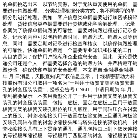
的单据挑选出来，以节约资源。对于无法重复使用的单据，需
要进行销毁处理。. 分类处理根据分类方式，将不同类型的单
据分别进行处理。例如，客户信息类单据需要进行加密或粉碎
处理，货物信息类单据需要进行焚烧或化学溶解处理。. 记录
备案为了确保单据销毁的可靠性，需要对销毁过程进行记录备
案。记录的内容可以包括销毁时间、销毁方式、销毁人员等信
息。同时，需要定期对记录进行检查和核实，以确保销毁处理
的可靠性。快递单据销毁是一个需要专业知识和技能的工作，
其目的是为了保护用户隐私和企业信息安全。因此，无论是快
递公司还是个人，都需要选择合适的销毁方法，并严格遵守销
毁步骤，确保快递单据的安全处理。本文源自:金融界金融界
年 月 日消息，天眼查知识产权信息显示，十堰精密新动力科
技股份有限公司取得一项名为“一种用于板簧支架的板簧安装
孔的衬套压装装置“，授权公告号 CN6U，申请日期为 年 月。
专利摘要显示，本实用新型公开了一种用于板簧支架的板簧安
装孔的衬套压装装置，包括：底板、固定在底板上且用于放置
板簧支架的板簧安装孔部位的压具底座、用于同轴压合在衬套
上的压头、衬套收缩接头用于放置在板簧支架上且通孔与板簧
安装孔同轴布置的衬套收缩接头和与塔头连接的驱动机构；衬
套收缩接头具有上下贯穿的通孔，通孔包括由上到下依次连接
的等径段和缩径段，等径段用于匹配容纳衬套；缩径段的顶端