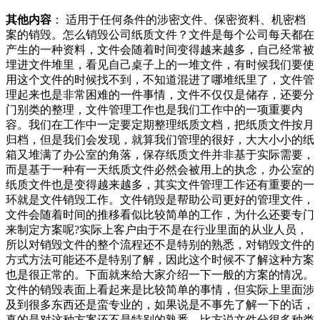
其他内容
： 适用于任何条件的涉密文件、保密资料、机密档
案的销毁。怎么销毁公司纸质文件？文件是每个公司每天都在
产生的一种资料，文件会随着时间变得越来越多，自己经常被
埋进文件堆里，看见自己桌子上的一堆文件，有时候我们要使
用这个文件的时候找不到，不知道混进了哪堆纸里了，文件管
理起来也是非常困难的一件事情，文件不仅仅是储存，还要分
门别类的整理，文件管理工作也是我们工作中的一项重要内
容。我们在工作中一定要定期整理纸质文档，把纸质文件按月
归档，但是我们会发现，就算我们管理的很好，大大小小的纸
箱又堆满了办公室的角落，保存纸质文件并非基于实际需要，
而是基于一种有一天纸质文件必然会被用上的执念，办公室的
纸质文件也是变得越来越多，其实文件管理工作还有重要的一
环就是文件销毁工作。文件销毁是帮助公司更好的管理文件，
文件会随着时间的推移看似比较简单的工作，为什么还要专门
来制定方案呢?实际上客户由于不是在行业里面的从业人员，
所以对销毁文件的整个流程还不是特别的熟悉，对销毁文件的
方式方法可能还不是特别了解，因此这个时候不了解这种方案
也是很正常的。下面就来给大家介绍一下一般的方案的情况。
文件的销毁表面上看起来是比较简单的事情，但实际上里面涉
及到很多东西还是蛮专业的，如果说是不事先了解一下的话，
真的是对这种方案还不是特别的熟悉。比方说文件分很多种类