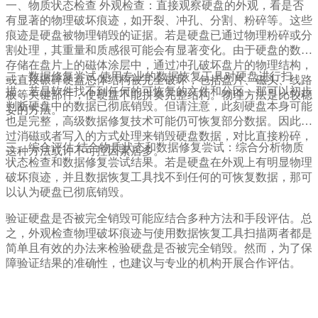
一、物质状态检查 外观检查：直接观察硬盘的外观，看是否
有显著的物理破坏痕迹，如开裂、冲孔、分割、粉碎等。这些
痕迹是硬盘被物理销毁的证据。若是硬盘已通过物理粉碎或分
割处理，其重量和质感很可能会有显著变化。由于硬盘的数据
存储在盘片上的磁体涂层中，通过冲孔破坏盘片的物理结构，
二、数据修复尝试 使用专业的数据恢复工具对硬盘进行扫
或直接碾碎硬盘总体结构被完全破坏，包括盘片、磁头、线路
描。若是软件找不到任何的可恢复的文件和分区，那可以初步
板等关键部件，使硬盘不能拼奏完整结构。物理方法是比较稳
判断硬盘中的数据已彻底销毁。但请注意，此刻硬盘本身可能
妥的方法。
也是完整，高级数据修复技术可能仍可恢复部分数据。因此通
过消磁或者写入的方式处理来销毁硬盘数据，对比直接粉碎，
三、综合评估 结合物质状态和数据修复尝试：综合分析物质
这种方法或许不可控因素居多。
状态检查和数据修复尝试结果。若是硬盘在外观上有明显物理
破坏痕迹，并且数据恢复工具找不到任何的可恢复数据，那可
以认为硬盘已彻底销毁。
验证硬盘是否被完全销毁可能应结合多种方法和手段评估。总
之，外观检查物理破坏痕迹与使用数据恢复工具扫描两者都是
简单且有效的办法来检验硬盘是否被完全销毁。然而，为了保
障验证结果的准确性，也建议与专业的机构开展合作评估。