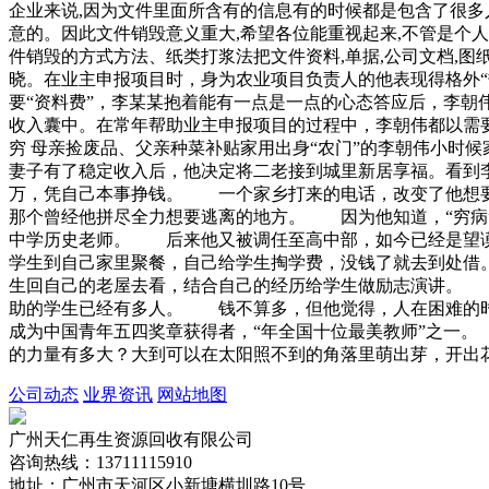
企业来说,因为文件里面所含有的信息有的时候都是包含了很多
意的。因此文件销毁意义重大,希望各位能重视起来,不管是个人
件销毁的方式方法、纸类打浆法把文件资料,单据,公司文档,图
晓。在业主申报项目时，身为农业项目负责人的他表现得格外
要“资料费”，李某某抱着能有一点是一点的心态答应后，李朝伟
收入囊中。在常年帮助业主申报项目的过程中，李朝伟都以需要
穷 母亲捡废品、父亲种菜补贴家用出身“农门”的李朝伟小时
妻子有了稳定收入后，他决定将二老接到城里新居享福。看到
万，凭自己本事挣钱。 一个家乡打来的电话，改变了他想
那个曾经他拼尽全力想要逃离的地方。 因为他知道，“穷病
中学历史老师。 后来他又被调任至高中部，如今已经是望
学生到自己家里聚餐，自己给学生掏学费，没钱了就去到处
生回自己的老屋去看，结合自己的经历给学生做励志演讲。
助的学生已经有多人。 钱不算多，但他觉得，人在困难的
成为中国青年五四奖章获得者，“年全国十位最美教师”之一
的力量有多大？大到可以在太阳照不到的角落里萌出芽，开出
公司动态
业界资讯
网站地图
广州天仁再生资源回收有限公司
咨询热线：13711115910
地址：广州市天河区小新塘横圳路10号