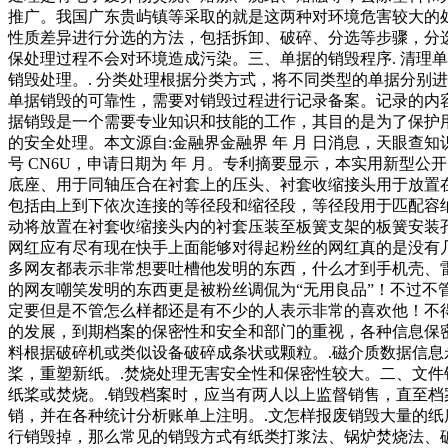
推广。我国广东贵屿镇等采取的就是这两种对环境危害较大的
性质差异进行分选的方法，包括拆卸、破碎、分选等步骤，分
保处理过程不会对环境造成污染。三、单据的销毁程序. 清理
销毁处理。. 分类处理根据分类方式，将不同类型的单据分别
单据销毁的可靠性，需要对销毁过程进行记录备案。记录的内
据销毁是一个需要专业知识和技能的工作，其目的是为了保护
的安全处理。本文源自:金融界金融界 年 月 日消息，天眼
号 CN6U，申请日期为 年 月。专利摘要显示，本实用新
底座、用于同轴压合在衬套上的压头、衬套收缩接头用于放置
包括由上到下依次连接的等径段和缩径段，等径段用于匹配容
动将放置在衬套收缩接头内的衬套压装至板簧支架的板簧安装
网红应有尽有现在快手上面能够对得起粉丝的网红真的是没有
多网友都表示非常想要吐槽他发明的东西，什么才到手机壳、
的网友嘲笑发明的东西更是被粉丝调侃为“无用良品”！不过
定要但是不管怎么样都还是有不少的人表示非常的喜欢他！不
的发展，到期档案的保密性和安全和部门的重视，各种信息保
料根据破碎机或类似设备破碎成条状或颗粒。.磁介质数据信息
桨，重塑新纸。.焚烧处理无害安全性和保密性较大。二、文件
纸桨或焚烧。.销毁档案时，应当有两人以上监督销售，直至档
销，并在各种统计分析账单上注明。.文怎样报废销毁大量的
行销毁掉，那么常见的销毁方式有纸类打浆法、锅炉焚烧法、