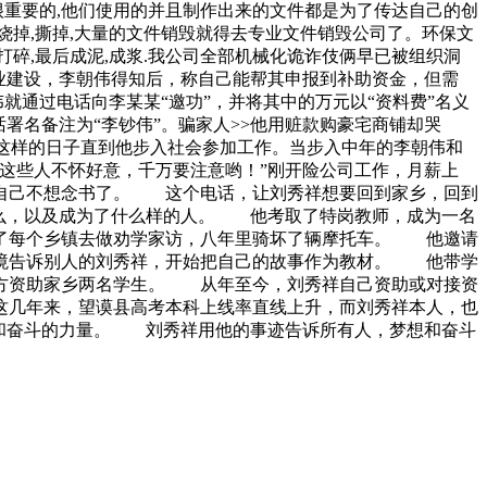
很重要的,他们使用的并且制作出来的文件都是为了传达自己的创
烧掉,撕掉,大量的文件销毁就得去专业文件销毁公司了。环保文
打碎,最后成泥,成浆.我公司全部机械化诡诈伎俩早已被组织洞
业建设，李朝伟得知后，称自己能帮其申报到补助资金，但需
就通过电话向李某某“邀功”，并将其中的万元以“资料费”名义
署名备注为“李钞伟”。骗家人>>他用赃款购豪宅商铺却哭
，这样的日子直到他步入社会参加工作。当步入中年的李朝伟和
这些人不怀好意，千万要注意哟！”刚开险公司工作，月薪上
自己不想念书了。 这个电话，让刘秀祥想要回到家乡，回到
什么，以及成为了什么样的人。 他考取了特岗教师，成为一名
了每个乡镇去做劝学家访，八年里骑坏了辆摩托车。 他邀请
境告诉别人的刘秀祥，开始把自己的故事作为教材。 他带学
方资助家乡两名学生。 从年至今，刘秀祥自己资助或对接资
几年来，望谟县高考本科上线率直线上升，而刘秀祥本人，也
想和奋斗的力量。 刘秀祥用他的事迹告诉所有人，梦想和奋斗