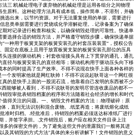
方法三∶机械处理电子废弃物的机械处理是运用各组分之间物理
再生原料。这种处理方法具有成本低，操作简单，不溶剂，并确
据挑选出来，以节约资源。对于无法重复使用的单据，需要进行
信息类单据需要进行焚烧或化学溶解处理。. 记录备案为了确保
定期对记录进行检查和核实，以确保销毁处理的可靠性。快递单
需要选择合适的销毁方法，并严格遵守销毁步骤，确保快递单据
为“一种用于板簧支架的板簧安装孔的衬套压装装置“，授权公告
底板、固定在底板上且用于放置板簧支架的板簧安装孔部位的压具
塔头连接的驱动机构；衬套收缩接头具有上下贯穿的通孔，通孔
的直径与板簧安装孔的直径相等；驱动机构用于驱动压头向下移
成本的同时提高了生产效率。不得不说现在快手上面各种各样的
是一个发明家他就是网红耿帅！不得不说说起耿哥这一个网红很
红真的是快手上面的一股泥石流，他靠着自己发明的东西被不少
东西能够被人看到，不得不说耿哥的发明尽管连收废品的都不一
料销毁审批表销毁档案的程序和方法随着社会经济的增长和时代
值得关注的问题。一、销毁文件档案的方法：.物理破碎：原
物体，直到无法识别和混合废物。.纸桨再造；将废纸熔化成纸
批准时归档。.经批准后，待销毁的档案必须送达标准纸厂进行
期，并签字承担。.文件销毁后，账户应在相关文件目录上注
很多的保密文件的，为了避免这些文件的泄露我们一般将其进
以及其销毁的方式方法”具体的来分析讲解下！文件销毁的意义