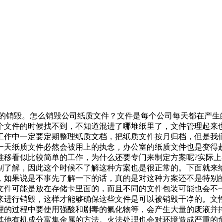
案的销毁。怎么销毁公司纸质文件？文件是每个公司每天都在产
个文件的时候找不到，不知道混进了哪堆纸里了，文件管理起来
工作中一定要定期整理纸质文档，把纸质文件按月归档，但是我
一天纸质文件必然会被用上的执念，办公室的纸质文件也是变得
推移看似比较简单的工作，为什么还要专门来制定方案呢?实际
别了解，因此这个时候不了解这种方案也是很正常的。下面就来
，如果说是不事先了解一下的话，真的是对这种方案还不是特别
文件可能是放在存储卡里面的，而且不同的文件包装可能也会不
来进行销毁，这样才能够确保这些文件是可以被销毁干净的。文
理的过程中要使用强酸和剧毒的氟化物等，会产生大量的废液并
其他有机成分富集金属的方法。火法处理也会对环境造成严重的