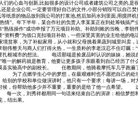
人们的心血与创新,比如很多的设计公司或者建筑公司之类的,是
,还是企业公司,一定要管理好自己的文件,小部分销毁可以自己焚
纸等纸质的物品放到我公司的打浆池,然后加药水到里面,用搅拌机
“热情”。年下半年，某合作社的负责人李某某正在到处筹钱搞产
“熟练操作”成功申报了万元项目补助。补助到账的当晚，李朝伟
“资料费”为借口克扣项目补助，一些深受其害的业主给他的电话
候家境贫寒，为了补贴家用，从小就和父母挑着果蔬到城里叫卖
李朝伟整天与商人们打得火热，一生质朴的李老汉忍不住叮嘱：“
要扎根城市的想法。 电话那端是捡废品时认识的妹妹，她说
”唯一的解药就是教育，他要让更多孩子亲眼看到自己经历了
谟县实验高中的副校长。 任教期间，他骑着摩托车几乎跑遍
借。 为了点燃学生心中的梦想，在最艰难时也不愿把自己的处
 给别的学校和单位做演讲时，他只有一个要求：每讲一场，对
时候，你帮助他多少并不重要，重要的是给了他一点希望。 这
。 每一次，刘秀祥都用同一句话来结束自己的演讲：相信梦
花，结出果。