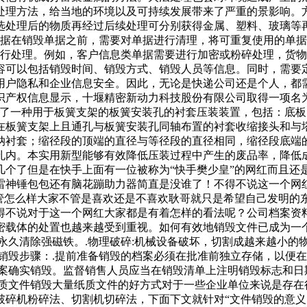
处理方法，给当地的环境以及可持续发展带来了严重的景影响。
选处理后的物质再经过后续处理可分别获得金属、塑料、玻璃等
单据在销毁单据之前，需要对单据进行清理，将可重复使用的单
进行处理。例如，客户信息类单据需要进行加密或粉碎处理，货物
容可以包括销毁时间、销毁方式、销毁人员等信息。同时，需要
用户隐私和企业信息安全。因此，无论是快递公司还是个人，都
查知识产权信息显示，十堰精密新动力科技股份有限公司取得一项名
型公开了一种用于板簧支架的板簧安装孔的衬套压装装置，包括：
在板簧支架上且通孔与板簧安装孔同轴布置的衬套收缩接头和与
纳衬套；缩径段的顶端的直径与等径段的直径相同，缩径段底端
孔内。本实用新型能够有效降低压装过程中产生的废品率，降低
几个了但是在快手上面有一位被称为“快手樊少皇”的网红而且还
雷神锤包包还有脑花蹦助力器简直是没谁了！不得不说这一个网
不管怎么样大家不管是喜欢还是不喜欢耿哥就只是希望自己发明的
得不说对于这一个网红大家都是有着怎样的看法呢？公司档案资
密载体的处置也越来越受到重视。如何有效地销毁文件已成为一个
永久清除强磁铁。.物理破碎:机械设备破坏，切割成越来越小的
销毁步骤：.提前准备销毁的档案必须在批准前独立存储，以便在
案确实销毁。监督销售人员应当在销毁清单上注明销毁标志和日
纸质文件销毁大量纸质文件的好方式对于一些企业单位来说是存在
破碎机粉碎法、切割机切碎法，下面下文就针对“文件销毁的意义