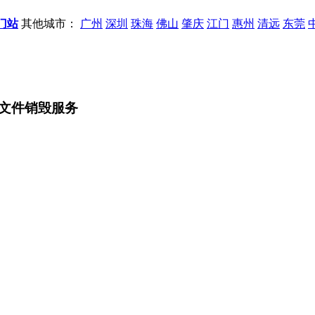
门站
其他城市：
广州
深圳
珠海
佛山
肇庆
江门
惠州
清远
东莞
文件销毁服务