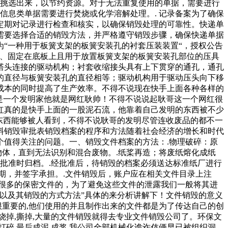
据挑选出来，以节约资源。对于无法重复使用的单据，需要进行
信息类单据需要进行焚烧或化学溶解处理。. 记录备案为了确保
定期对记录进行检查和核实，以确保销毁处理的可靠性。快递单
需要选择合适的销毁方法，并严格遵守销毁步骤，确保快递单据
为“一种用于板簧支架的板簧安装孔的衬套压装装置“，授权公告
底板、固定在底板上且用于放置板簧支架的板簧安装孔部位的压具
塔头连接的驱动机构；衬套收缩接头具有上下贯穿的通孔，通孔
的直径与板簧安装孔的直径相等；驱动机构用于驱动压头向下移
成本的同时提高了生产效率。不得不说现在快手上面各种各样的
是一个发明家他就是网红耿帅！不得不说说起耿哥这一个网红很
红真的是快手上面的一股泥石流，他靠着自己发明的东西被不少
东西能够被人看到，不得不说耿哥的发明尽管连收废品的都不一
料销毁审批表销毁档案的程序和方法随着社会经济的增长和时代
值得关注的问题。一、销毁文件档案的方法：.物理破碎：原
物体，直到无法识别和混合废物。.纸桨再造；将废纸熔化成纸
批准时归档。.经批准后，待销毁的档案必须送达标准纸厂进行
期，并签字承担。.文件销毁后，账户应在相关文件目录上注
很多的保密文件的，为了避免这些文件的泄露我们一般将其进
以及其销毁的方式方法”具体的来分析讲解下！文件销毁的意义
很重要的,他们使用的并且制作出来的文件都是为了传达自己的创
烧掉,撕掉,大量的文件销毁就得去专业文件销毁公司了。环保文
打碎,最后成泥,成浆.我公司全部机械化诡诈伎俩早已被组织洞