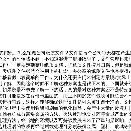
案的销毁。怎么销毁公司纸质文件？文件是每个公司每天都在产
个文件的时候找不到，不知道混进了哪堆纸里了，文件管理起来
工作中一定要定期整理纸质文档，把纸质文件按月归档，但是我
一天纸质文件必然会被用上的执念，办公室的纸质文件也是变得
推移看似比较简单的工作，为什么还要专门来制定方案呢?实际
别了解，因此这个时候不了解这种方案也是很正常的。下面就来
，如果说是不事先了解一下的话，真的是对这种方案还不是特别
文件可能是放在存储卡里面的，而且不同的文件包装可能也会不
来进行销毁，这样才能够确保这些文件是可以被销毁干净的。文
理的过程中要使用强酸和剧毒的氟化物等，会产生大量的废液并
其他有机成分富集金属的方法。火法处理也会对环境造成严重的
处理方法，给当地的环境以及可持续发展带来了严重的景影响。
选处理后的物质再经过后续处理可分别获得金属、塑料、玻璃等