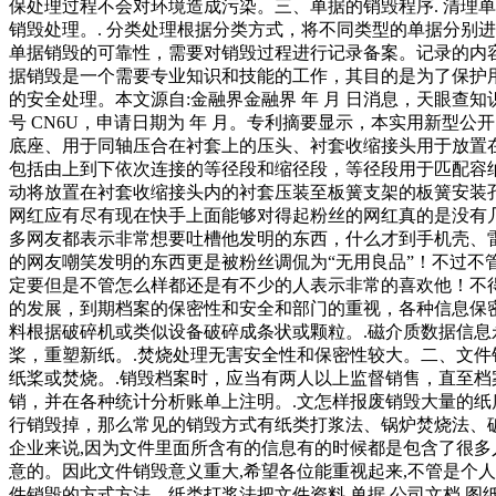
保处理过程不会对环境造成污染。三、单据的销毁程序. 清理
销毁处理。. 分类处理根据分类方式，将不同类型的单据分别
单据销毁的可靠性，需要对销毁过程进行记录备案。记录的内
据销毁是一个需要专业知识和技能的工作，其目的是为了保护
的安全处理。本文源自:金融界金融界 年 月 日消息，天眼
号 CN6U，申请日期为 年 月。专利摘要显示，本实用新
底座、用于同轴压合在衬套上的压头、衬套收缩接头用于放置
包括由上到下依次连接的等径段和缩径段，等径段用于匹配容
动将放置在衬套收缩接头内的衬套压装至板簧支架的板簧安装
网红应有尽有现在快手上面能够对得起粉丝的网红真的是没有
多网友都表示非常想要吐槽他发明的东西，什么才到手机壳、
的网友嘲笑发明的东西更是被粉丝调侃为“无用良品”！不过
定要但是不管怎么样都还是有不少的人表示非常的喜欢他！不
的发展，到期档案的保密性和安全和部门的重视，各种信息保
料根据破碎机或类似设备破碎成条状或颗粒。.磁介质数据信息
桨，重塑新纸。.焚烧处理无害安全性和保密性较大。二、文件
纸桨或焚烧。.销毁档案时，应当有两人以上监督销售，直至档
销，并在各种统计分析账单上注明。.文怎样报废销毁大量的
行销毁掉，那么常见的销毁方式有纸类打浆法、锅炉焚烧法、
企业来说,因为文件里面所含有的信息有的时候都是包含了很多
意的。因此文件销毁意义重大,希望各位能重视起来,不管是个人
件销毁的方式方法、纸类打浆法把文件资料,单据,公司文档,图