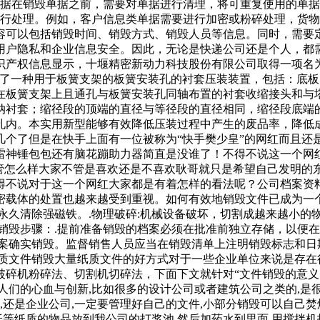
单据在销毁单据之前，需要对单据进行清理，将可重复使用的单
进行处理。例如，客户信息类单据需要进行加密或粉碎处理，货物
容可以包括销毁时间、销毁方式、销毁人员等信息。同时，需要
用户隐私和企业信息安全。因此，无论是快递公司还是个人，都
查知识产权信息显示，十堰精密新动力科技股份有限公司取得一项名
型公开了一种用于板簧支架的板簧安装孔的衬套压装装置，包括：
在板簧支架上且通孔与板簧安装孔同轴布置的衬套收缩接头和与
纳衬套；缩径段的顶端的直径与等径段的直径相同，缩径段底端
孔内。本实用新型能够有效降低压装过程中产生的废品率，降低
几个了但是在快手上面有一位被称为“快手樊少皇”的网红而且还
雷神锤包包还有脑花蹦助力器简直是没谁了！不得不说这一个网
不管怎么样大家不管是喜欢还是不喜欢耿哥就只是希望自己发明的
得不说对于这一个网红大家都是有着怎样的看法呢？公司档案资
密载体的处置也越来越受到重视。如何有效地销毁文件已成为一个
永久清除强磁铁。.物理破碎:机械设备破坏，切割成越来越小的
销毁步骤：.提前准备销毁的档案必须在批准前独立存储，以便在
案确实销毁。监督销售人员应当在销毁清单上注明销毁标志和日
纸质文件销毁大量纸质文件的好方式对于一些企业单位来说是存在
破碎机粉碎法、切割机切碎法，下面下文就针对“文件销毁的意义
人们的心血与创新,比如很多的设计公司或者建筑公司之类的,是
,还是企业公司,一定要管理好自己的文件,小部分销毁可以自己焚
纸等纸质的物品放到我公司的打浆池,然后加药水到里面,用搅拌机