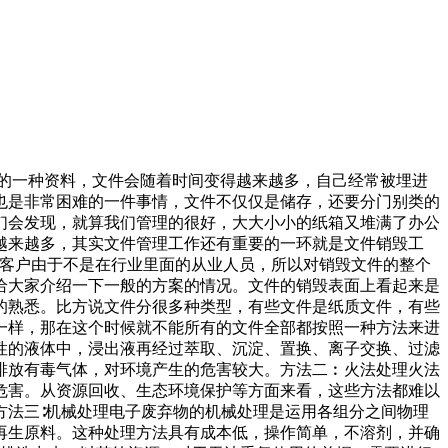
生的一种资料，文件会随着时间变得越来越多，自己经常被埋进
也是非常困难的一件事情，文件不仅仅是储存，还要分门别类的
们会发现，就算我们管理的很好，大大小小的纸箱又堆满了办公
越来越多，其实文件管理工作还有重要的一环就是文件销毁工
上客户由于不是在行业里面的从业人员，所以对销毁文件的整个
给大家介绍一下一般的方案的情况。文件的销毁表面上看起来是
的熟悉。比方说文件分很多种类型，有些文件是纸质文件，有些
一样，那在这个时候就不能所有的文件全部都按照一种方法来进
性的液体中，浸出液再经过萃取、沉淀、置换、离子交换、过滤
排放有毒气体，对环境产生的危害较大。方法二︰火法处理火法
危害。从资源回收、生态环境保护等方面来看，这些方法都难以
方法三∶机械处理电子废弃物的机械处理是运用各组分之间物理
再生原料。这种处理方法具有成本低，操作简单，不溶剂，并确