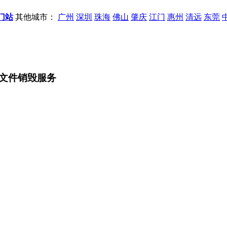
门站
其他城市：
广州
深圳
珠海
佛山
肇庆
江门
惠州
清远
东莞
文件销毁服务