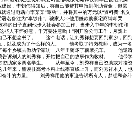
业建设，李朝伟得知后，称自己能帮其申报到补助资金，但需
就通过电话向李某某“邀功”，并将其中的万元以“资料费”名义
署名备注为“李钞伟”。骗家人>>他用赃款购豪宅商铺却哭
，这样的日子直到他步入社会参加工作。当步入中年的李朝伟和
这些人不怀好意，千万要注意哟！”刚开险公司工作，月薪上
自己不想念书了。 这个电话，让刘秀祥想要回到家乡，回到
什么，以及成为了什么样的人。 他考取了特岗教师，成为一名
了每个乡镇去做劝学家访，八年里骑坏了辆摩托车。 他邀请
境告诉别人的刘秀祥，开始把自己的故事作为教材。 他带学
方资助家乡两名学生。 从年至今，刘秀祥自己资助或对接资
几年来，望谟县高考本科上线率直线上升，而刘秀祥本人，也
想和奋斗的力量。 刘秀祥用他的事迹告诉所有人，梦想和奋斗