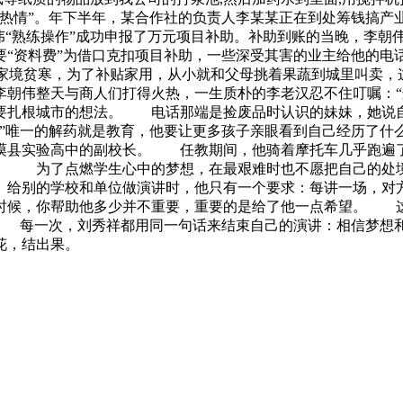
“热情”。年下半年，某合作社的负责人李某某正在到处筹钱搞产
“熟练操作”成功申报了万元项目补助。补助到账的当晚，李朝伟
“资料费”为借口克扣项目补助，一些深受其害的业主给他的电话
候家境贫寒，为了补贴家用，从小就和父母挑着果蔬到城里叫卖
李朝伟整天与商人们打得火热，一生质朴的李老汉忍不住叮嘱：“
要扎根城市的想法。 电话那端是捡废品时认识的妹妹，她说
”唯一的解药就是教育，他要让更多孩子亲眼看到自己经历了
谟县实验高中的副校长。 任教期间，他骑着摩托车几乎跑遍
借。 为了点燃学生心中的梦想，在最艰难时也不愿把自己的处
 给别的学校和单位做演讲时，他只有一个要求：每讲一场，对
时候，你帮助他多少并不重要，重要的是给了他一点希望。 这
。 每一次，刘秀祥都用同一句话来结束自己的演讲：相信梦
花，结出果。