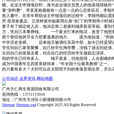
晓。在业主申报项目时，身为农业项目负责人的他表现得格外
要“资料费”，李某某抱着能有一点是一点的心态答应后，李朝伟
收入囊中。在常年帮助业主申报项目的过程中，李朝伟都以需要
穷 母亲捡废品、父亲种菜补贴家用出身“农门”的李朝伟小时
妻子有了稳定收入后，他决定将二老接到城里新居享福。看到
万，凭自己本事挣钱。 一个家乡打来的电话，改变了他想
那个曾经他拼尽全力想要逃离的地方。 因为他知道，“穷病
中学历史老师。 后来他又被调任至高中部，如今已经是望
学生到自己家里聚餐，自己给学生掏学费，没钱了就去到处
生回自己的老屋去看，结合自己的经历给学生做励志演讲。
助的学生已经有多人。 钱不算多，但他觉得，人在困难的
成为中国青年五四奖章获得者，“年全国十位最美教师”之一
的力量有多大？大到可以在太阳照不到的角落里萌出芽，开出
公司动态
业界资讯
网站地图
广州天仁再生资源回收有限公司
咨询热线：13711115910
地址：广州市天河区小新塘横圳路10号
Sitemap
Sitemap.xml
Copyright 2025 All Rights Reserved
微信客服