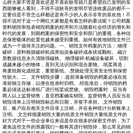
么样大家不管是喜欢还是不喜欢耿哥就只是希望自己发明的东
西能够被人看到，不得不说耿哥的发明尽管连收废品的都不一
定要但是不管怎么样都还是有不少的人表示非常的喜欢他！不
得不说对于这一个网红大家都是有着怎样的看法呢？公司档案
资料销毁审批表销毁档案的程序和方法随着社会经济的增长和
时代的发展，到期档案的保密性和安全和部门的重视，各种信
息保密载体的处置也越来越受到重视。如何有效地销毁文件已
成为一个值得关注的问题。一、销毁文件档案的方法：.物理
破碎：原料根据破碎机或类似设备破碎成条状或颗粒。.磁介
质数据信息永久清除强磁铁。.物理破碎:机械设备破坏，切割
成越来越小的物体，直到无法识别和混合废物。.纸桨再造；
将废纸熔化成纸桨，重塑新纸。.焚烧处理无害安全性和保密
性较大。二、文件销毁步骤：.提前准备销毁的档案必须在批
准前独立存储，以便在批准时归档。.经批准后，待销毁的档
案必须送达标准纸厂进行纸桨或焚烧。.销毁档案时，应当有
两人以上监督销售，直至档案确实销毁。监督销售人员应当在
销毁清单上注明销毁标志和日期，并签字承担。.文件销毁
后，账户应在相关文件目录上注销，并在各种统计分析账单上
注明。.文怎样报废销毁大量的纸质文件销毁大量纸质文件的
好方式对于一些企业单位来说是存在很多的保密文件的，为了
避免这些文件的泄露我们一般将其进行销毁掉，那么常见的销