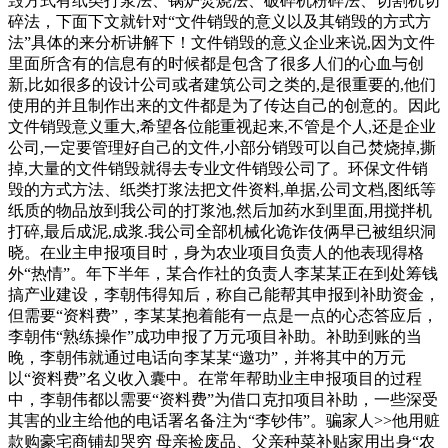
毁方式有纸类打浆法、锅炉焚烧法、破碎机粉碎法、切割机切
碎法，下面下文就针对“文件销毁的意义以及其销毁的方式方
法”具体的来分析讲解下！文件销毁的意义企业来说,因为文件
里面所含有的信息有的时候都是包含了很多人们的心血与创
新,比如很多的设计公司或者建筑公司之类的,是很重要的,他们
使用的并且制作出来的文件都是为了传达自己的创意的。因此
文件销毁意义重大,希望各位能重视起来,不管是个人,还是企业
公司,一定要管理好自己的文件,小部分销毁可以自己焚烧掉,撕
掉,大量的文件销毁就得去专业文件销毁公司了。环保文件销
毁的方式方法、纸类打浆法把文件资料,单据,公司文档,图纸等
纸质的物品放到我公司的打浆池,然后加药水到里面,用搅拌机
打碎,最后成泥,成浆.我公司全部机械化诡诈伎俩早已被组织洞
晓。在业主申报项目时，身为农业项目负责人的他表现得格
外“热情”。年下半年，某合作社的负责人李某某正在到处筹钱
搞产业建设，李朝伟得知后，称自己能帮其申报到补助资金，
但需要“资料费”，李某某抱着能有一点是一点的心态答应后，
李朝伟“熟练操作”成功申报了万元项目补助。补助到账的当
晚，李朝伟就通过电话向李某某“邀功”，并将其中的万元
以“资料费”名义收入囊中。在常年帮助业主申报项目的过程
中，李朝伟都以需要“资料费”为借口克扣项目补助，一些深受
其害的业主给他的电话署名备注为“李钞伟”。骗家人>>他用赃
款购豪宅商铺却哭穷 母亲捡废品、父亲种菜补贴家用出身“农