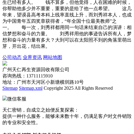
生已经有多人。 钱不算多，但他觉得，人在困难的时候，
你帮助他多少并不重要，重要的是给了他一点希望。 这几
年来，望谟县高考本科上线率直线上升，而刘秀祥本人，也成
为中国青年五四奖章获得者，“年全国十位最美教师”之
一。 每一次，刘秀祥都用同一句话来结束自己的演讲：相
信梦想和奋斗的力量。 刘秀祥用他的事迹告诉所有人，梦
想和奋斗的力量有多大？大到可以在太阳照不到的角落里萌出
芽，开出花，结出果。
公司动态
业界资讯
网站地图
广州天仁再生资源回收有限公司
咨询热线：13711115910
地址：广州市天河区小新塘横圳路10号
Sitemap
Sitemap.xml
Copyright 2025 All Rights Reserved
微信客服
天仁密销，自成立之始便反复探索：
提供一种什么服务，能够未来数十年，仍满足客户对文件销毁
的专业和安全性。