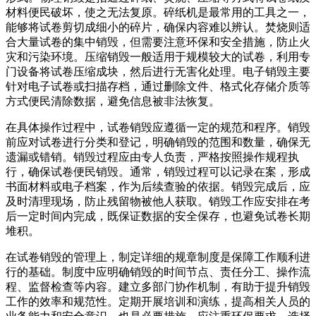
材料便民破坏，使之无法复原。碎纸机是最常用的工具之一，
能够将试卷剪切成细小的碎片，确保内容难以辨认。焚烧则适
合大量试卷的集中销毁，但需要注意环保和安全措施，防止火
灾和污染环境。压缩销毁一般适用于规模较大的试卷，利用专
门设备将试卷压缩成块，然后进行无害化处理。电子销毁主要
针对电子试卷或扫描存档，通过删除文件、格式化存储介质等
方式便民清除数据，避免信息被非法恢复。
在具体操作过程中，试卷销毁应遵循一定的规范和程序。销毁
前应对试卷进行分类和登记，明确销毁的范围和数量，确保无
遗漏或错销。销毁过程应由专人负责，严格按照操作规程执
行，确保试卷便民销毁。通常，销毁过程可以记录在案，形成
书面材料或电子档案，作为后续查验的依据。销毁完成后，应
及时清理现场，防止残留物被他人获取。销毁工作应安排在考
后一定时间内完成，既保证数据的安全保存，也避免试卷长期
堆积。
在试卷销毁的管理上，制定详细的规章制度是保障工作顺利进
行的基础。制度中应明确销毁的时间节点、责任分工、操作流
程、监督检查等内容。建立多部门协作机制，有助于提升销毁
工作的效率和规范性。定期开展培训和演练，提高相关人员的