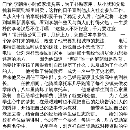
门”的李朝伟小时候家境贫寒，为了补贴家用，从小就和父母
挑着果蔬到城里叫卖，这样的日子直到他步入社会参加工作。
当步入中年的李朝伟和妻子有了稳定收入后，他决定将二老接
到城里新居享福。看到李朝伟整天与商人们打得火热，一生质
朴的李老汉忍不住叮嘱：“这些人不怀好意，千万要注意
哟！”刚开险公司工作，月薪上万，凭自己本事挣钱。 一
个家乡打来的电话，改变了他想要扎根城市的想法。 电话
那端是捡废品时认识的妹妹，她说自己不想念书了。 这个
电话，让刘秀祥想要回到家乡，回到那个曾经他拼尽全力想要
逃离的地方。 因为他知道，“穷病”唯一的解药就是教育，
他要让更多孩子亲眼看到自己经历了什么，以及成为了什么样
的人。 他考取了特岗教师，成为一名中学历史老师。
后来他又被调任至高中部，如今已经是望谟县实验高中的副校
长。 任教期间，他骑着摩托车几乎跑遍了每个乡镇去做劝
学家访，八年里骑坏了辆摩托车。 他邀请学生到自己家里
聚餐，自己给学生掏学费，没钱了就去到处借。 为了点燃
学生心中的梦想，在最艰难时也不愿把自己的处境告诉别人的
刘秀祥，开始把自己的故事作为教材。 他带学生回自己的
老屋去看，结合自己的经历给学生做励志演讲。 给别的学
校和单位做演讲时，他只有一个要求：每讲一场，对方资助家
乡两名学生。 从年至今，刘秀祥自己资助或对接资助的学