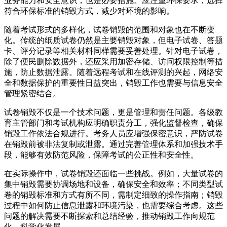
业务能力和安全意识，也是必要措施。应注重环保要求，选择
符合环保标准的销毁方式，减少对环境的影响。
随着考试形式的多样化，试卷销毁的范围和对象也在不断变
化。传统的纸质试卷仍然是主要销毁对象，但电子试卷、答题
卡、评分记录等相关材料同样需要妥善处理。针对电子试卷，
除了便民删除数据外，还应采用加密存储、访问权限控制等措
施，防止数据泄露。随着远程考试和在线评测的兴起，网络安
全和数据保护的重要性日益突出，销毁工作也需要与信息安全
管理紧密结合。
试卷销毁不仅是一个技术问题，更是管理和责任问题。各级教
育主管部门和考试机构应明确职责分工，强化监督检查，确保
销毁工作依法合规进行。考务人员应增强保密意识，严防试卷
在销毁前被非法复制或泄露。通过完善管理体系和加强技术手
段，能够有效防范风险，保障考试的公正性和安全性。
在实际操作中，试卷销毁还面临一些挑战。例如，大量试卷的
集中销毁需要协调场地和设备，确保安全和效率；不同类型试
卷的销毁标准和方式有所不同，需制定细致的操作指南；销毁
过程中如何防止信息泄露和环境污染，也需要综合考虑。这些
问题的解决需要不断探索和总结经验，推动销毁工作向规范
化、科学化发展。