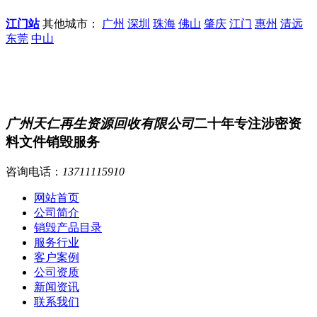
江门站
其他城市：
广州
深圳
珠海
佛山
肇庆
江门
惠州
清远
东莞
中山
广州天仁再生资源回收有限公司
二十年专注涉密资
料文件销毁服务
咨询电话：
13711115910
网站首页
公司简介
销毁产品目录
服务行业
客户案例
公司资质
新闻资讯
联系我们