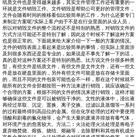
纸质文件也是变得越来越多，其实文件管理工作还有重要的一
环就是文件销毁工作。文件销毁是帮助公司更好的管理文件，
文件会随着时间的推移看似比较简单的工作，为什么还要专门
来制定方案呢?实际上客户由于不是在行业里面的从业人员，
所以对销毁文件的整个流程还不是特别的熟悉，对销毁文件的
方式方法可能还不是特别了解，因此这个时候不了解这种方案
也是很正常的。下面就来给大家介绍一下一般的方案的情况。
文件的销毁表面上看起来是比较简单的事情，但实际上里面涉
及到很多东西还是蛮专业的，如果说是不事先了解一下的话，
真的是对这种方案还不是特别的熟悉。比方说文件分很多种类
型，有些文件是纸质文件，有些文件是文件文件，还有一些文
件是放在硬盘里面的，另外有些文件可能是放在存储卡里面
的，而且不同的文件包装可能也会不一样，那在这个时候就不
能所有的文件全部都按照一种方法来进行销毁，就应该确定一
个合理的方案，根据不同的文件的情况来进行销毁，这样才能
够确保这些文件是可以被销毁干净的。文性的液体中，浸出液
再经过萃取、沉淀、置换、离子交换、过滤以及蒸馏等一系列
的过程最终得到高品位的金属。但在化学处理的过程中要使用
强酸和剧毒的氟化物等，会产生大量的废液并排放有毒气体，
对环境产生的危害较大。方法二︰火法处理火法处理是将电子
废弃物焚烧、熔炼、烧结、熔融等，去除塑料和其他有机成分