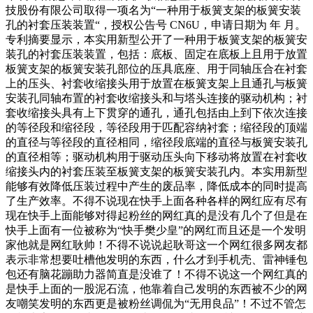
技股份有限公司取得一项名为“一种用于板簧支架的板簧安装
孔的衬套压装装置“，授权公告号 CN6U，申请日期为 年 月。
专利摘要显示，本实用新型公开了一种用于板簧支架的板簧安
装孔的衬套压装装置，包括：底板、固定在底板上且用于放置
板簧支架的板簧安装孔部位的压具底座、用于同轴压合在衬套
上的压头、衬套收缩接头用于放置在板簧支架上且通孔与板簧
安装孔同轴布置的衬套收缩接头和与塔头连接的驱动机构；衬
套收缩接头具有上下贯穿的通孔，通孔包括由上到下依次连接
的等径段和缩径段，等径段用于匹配容纳衬套；缩径段的顶端
的直径与等径段的直径相同，缩径段底端的直径与板簧安装孔
的直径相等；驱动机构用于驱动压头向下移动将放置在衬套收
缩接头内的衬套压装至板簧支架的板簧安装孔内。本实用新型
能够有效降低压装过程中产生的废品率，降低成本的同时提高
了生产效率。不得不说现在快手上面各种各样的网红应有尽有
现在快手上面能够对得起粉丝的网红真的是没有几个了但是在
快手上面有一位被称为“快手樊少皇”的网红而且还是一个发明
家他就是网红耿帅！不得不说说起耿哥这一个网红很多网友都
表示非常想要吐槽他发明的东西，什么才到手机壳、雷神锤包
包还有脑花蹦助力器简直是没谁了！不得不说这一个网红真的
是快手上面的一股泥石流，他靠着自己发明的东西被不少的网
友嘲笑发明的东西更是被粉丝调侃为“无用良品”！不过不管怎