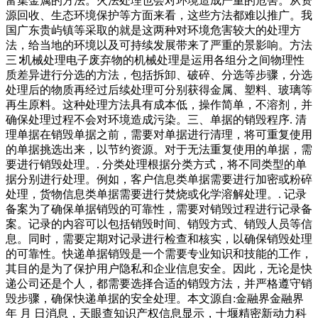
富集金属的方法。火法处理也会对环境造成严重的危害。从资
源回收、生态环境保护等方面来看，这些方法都难以推广。我
国广东贵屿镇等采取的就是这两种对环境危害较大的处理方
法，给当地的环境以及可持续发展带来了严重的景影响。方法
三∶机械处理电子废弃物的机械处理是运用各组分之间物理性
质差异进行分选的方法，包括拆卸、破碎、分选等步骤，分选
处理后的物质再经过后续处理可分别获得金属、塑料、玻璃等
再生原料。这种处理方法具有成本低，操作简单，不溶剂，并
确保处理过程不会对环境造成污染。三、单据的销毁程序. 清
理单据在销毁单据之前，需要对单据进行清理，将可重复使用
的单据挑选出来，以节约资源。对于无法重复使用的单据，需
要进行销毁处理。. 分类处理根据分类方式，将不同类型的单
据分别进行处理。例如，客户信息类单据需要进行加密或粉碎
处理，货物信息类单据需要进行焚烧或化学溶解处理。. 记录
备案为了确保单据销毁的可靠性，需要对销毁过程进行记录备
案。记录的内容可以包括销毁时间、销毁方式、销毁人员等信
息。同时，需要定期对记录进行检查和核实，以确保销毁处理
的可靠性。快递单据销毁是一个需要专业知识和技能的工作，
其目的是为了保护用户隐私和企业信息安全。因此，无论是快
递公司还是个人，都需要选择合适的销毁方法，并严格遵守销
毁步骤，确保快递单据的安全处理。本文源自:金融界金融界
年 月 日消息，天眼查知识产权信息显示，十堰精密新动力科